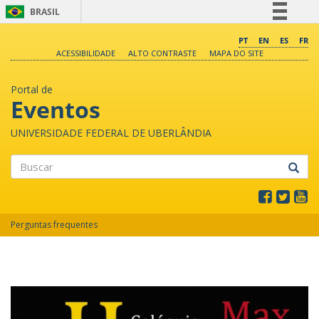
BRASIL
Simplifique!
PT
EN
ES
FR
ACESSIBILIDADE
ALTO CONTRASTE
MAPA DO SITE
Comunica BR
Participe
Portal de
Acesso à informação
Eventos
Legislação
UNIVERSIDADE FEDERAL DE UBERLÂNDIA
Canais
Buscar
Perguntas frequentes