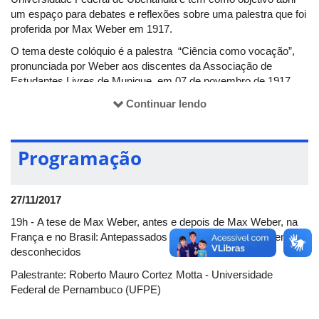
um espaço para debates e reflexões sobre uma palestra que foi
proferida por Max Weber em 1917.
O tema deste colóquio é a palestra “Ciência como vocação”,
pronunciada por Weber aos discentes da Associação de
Estudantes Livres de Munique, em 07 de novembro de 1917.
Nesta conferência, Max Weber disserta sobre o problema das
Continuar lendo
implicações irreversíveis do progresso científico para as
decisões da vida prática cotidiana.
No colóquio, vão participar como palestrantes, filósofos,
Programação
historiadores, sociólogos, cientistas políticos e antropólogos,
por ser um evento multidisciplinar. Sendo assim, o evento é
voltado para estudantes de graduação e da pós graduação da
27/11/2017
UFU, além daqueles que têm interesse pelo tema.
19h - A tese de Max Weber, antes e depois de Max Weber, na
As inscrições devem ser feitas pelo
site
do colóquio, sendo 10
França e no Brasil: Antepassados esquecidos e descendentes
reais o valor para participar. O pagamento deve ser realizado no
desconhecidos
primeiro dia do evento, ou seja, dia 27, no saguão do bloco 5S,
Palestrante: Roberto Mauro Cortez Motta - Universidade
no estande da comissão organizadora. A inscrição para o
Federal de Pernambuco (UFPE)
ouvinte é necessária para a emissão de certificado, sendo
necessário que o participante compareça em 75% da