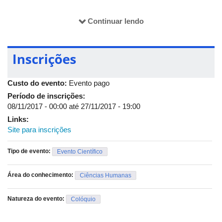
programação.
20h - Ciência como vocação na Alemanha do pós-Guerra
Continuar lendo
Palestrante: Sérgio Ricardo da Mata - Universidade Federal de
Ouro Preto (UFOP)
Inscrições
28/11/2017
14h - O problema teoria e prática: Kant e Weber
Custo do evento:
Evento pago
Período de inscrições:
Palestrante: Eduardo Soares Neves Silva - Universidade
08/11/2017 - 00:00
até
27/11/2017 - 19:00
Federal de Minas Gerais (UFMG)
Links:
Site para inscrições
15h - Weber, Foucault e a ordem dos discursos
Tipo de evento:
Evento Científico
Palestrante: Renarde Freire Nobre - Universidade Federal de
Minas Gerais (UFMG)
Área do conhecimento:
Ciências Humanas
16h - Permanência e atualidade de Max Weber no pensamento
Natureza do evento:
Colóquio
social brasileiro
Palestrante: Márcio Ferreira de Souza - Universidade Federal