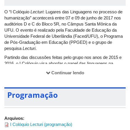
O “I Colóquio
Lecturi
: Lugares das Linguagens no processo de
humanização” acontecerá entre 07 e 09 de junho de 2017 nos
auditórios D e C do Bloco 5R, no Câmpus Santa Mônica da
UFU. O evento é realizado pela Faculdade de Educação da
Universidade Federal de Uberlândia (Faced/UFU), o Programa
de Pós-Graduação em Educação (PPGED) e o grupo de
pesquisa
Lecturi
.
Partindo das discussões feitas pelo grupo nos anos de 2015 e
2016, o I Colóquio visa abordar o papel das linguagens na
constituição humana e na educação de crianças, jovens e
Continuar lendo
adultos nos espaços escolares e não escolares.
As inscrições para o evento são pagas e podem ser feitas entre
os dias 01 de maio e 06 de junho pela
área de eventos no site
Programação
da Faced
.
Arquivos:
I Colóquio Lecturi (programação)