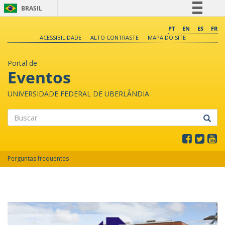
BRASIL
Simplifique!
PT
EN
ES
FR
ACESSIBILIDADE
ALTO CONTRASTE
MAPA DO SITE
Comunica BR
Participe
Portal de
Acesso à informação
Eventos
Legislação
UNIVERSIDADE FEDERAL DE UBERLÂNDIA
Canais
Buscar
Perguntas frequentes