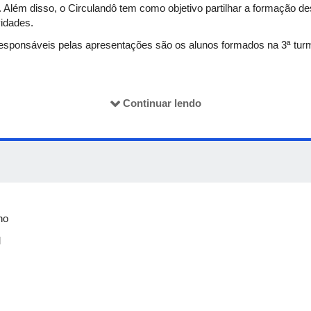
o. Além disso, o Circulandô tem como objetivo partilhar a formação 
vidades.
responsáveis pelas apresentações são os alunos formados na 3ª tur
Continuar lendo
no
M