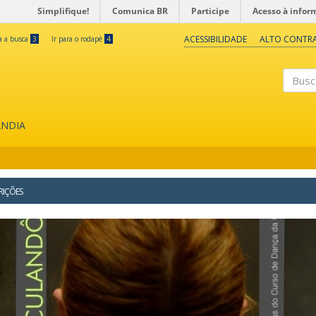
Simplifique!
Comunica BR
Participe
Acesso à infor
ACESSIBILIDADE
ALTO CONTR
ra a busca
3
Ir para o rodapé
4
Buscar
ÂNDIA
RIÇÕES