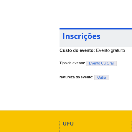
19:30h – Estar|Ser por Wesley Claud
Local: Sala de Encenação – Bloco 3
20:30h – Fia por Isabela Palhares
Inscrições
Local: Laboratório Galeria – Bloco 1I
Custo do evento:
Evento gratuito
Tipo de evento:
Evento Cultural
Natureza do evento:
Outra
UFU