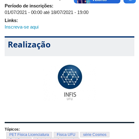
de presença.
Período de inscrições:
01/07/2021 - 00:00
até
18/07/2021 - 19:00
É possível entrar em contato e acompanhar as novidades do
Links:
PET Física Licenciatura, via
Instagram
.
Inscreva-se aqui
Realização
Tópicos:
PET Física Licenciatura
Física UFU
série Cosmos