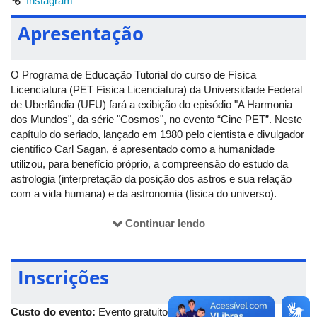
Instagram
Apresentação
O Programa de Educação Tutorial do curso de Física
Licenciatura (PET Física Licenciatura) da Universidade Federal
de Uberlândia (UFU) fará a exibição do episódio "A Harmonia
dos Mundos", da série "Cosmos", no evento “Cine PET”. Neste
capítulo do seriado, lançado em 1980 pelo cientista e divulgador
científico Carl Sagan, é apresentado como a humanidade
utilizou, para benefício próprio, a compreensão do estudo da
astrologia (interpretação da posição dos astros e sua relação
com a vida humana) e da astronomia (física do universo).
A iniciativa gratuita está programa para o próximo domingo
Continuar lendo
(18/07), das 20h às 22h, na
plataforma Discord
. Após a
exibição do audiovisual, haverá um espaço de conversa sobre
as questões que foram abordadas.
Inscrições
As
inscrições
, que não possuem limite de vagas, podem ser
realizadas até uma hora antes do início do evento e haverá
Custo do evento:
Evento gratuito
emissão de certificado aos participantes que assinarem a lista