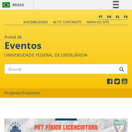
BRASIL
Simplifique!
PT
EN
ES
FR
ACESSIBILIDADE
ALTO CONTRASTE
MAPA DO SITE
Comunica BR
Participe
Portal de
Acesso à informação
Eventos
Legislação
UNIVERSIDADE FEDERAL DE UBERLÂNDIA
Canais
Buscar
Perguntas frequentes