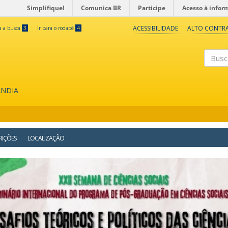
Simplifique!
Comunica BR
Participe
Acesso à infor
ACESSIBILIDADE
ALTO CONTR
ra a busca
3
Ir para o rodapé
4
Buscar
ÂNDIA
RIÇÕES
LOCALIZAÇÃO