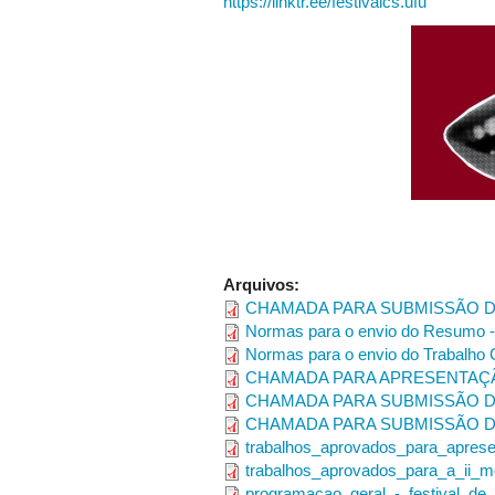
https://linktr.ee/festivalcs.ufu
O futuro do trabalho nas Ciênci
A contribuição das Ciências So
Para mais informações acesse o
perf
Arquivos:
CHAMADA PARA SUBMISSÃO D
Normas para o envio do Resumo - 
Normas para o envio do Trabalho C
CHAMADA PARA APRESENTAÇÃ
CHAMADA PARA SUBMISSÃO D
CHAMADA PARA SUBMISSÃO D
trabalhos_aprovados_para_apresen
trabalhos_aprovados_para_a_ii_mo
programacao_geral_-_festival_de_