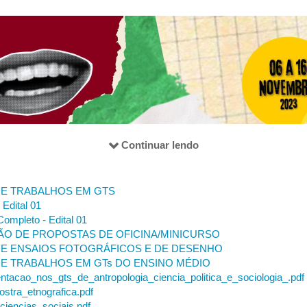
as Sociais;
ciais da UFU para o conhecimento de Uberlândia e região.
il no Instagram do festival
e a
página do Instituto de Ciências Sociai
Continuar lendo
E TRABALHOS EM GTS
Edital 01
ompleto - Edital 01
O DE PROPOSTAS DE OFICINA/MINICURSO
E ENSAIOS FOTOGRÁFICOS E DE DESENHO
E TRABALHOS EM GTs DO ENSINO MÉDIO
tacao_nos_gts_de_antropologia_ciencia_politica_e_sociologia_.pdf
stra_etnografica.pdf
ciencias_sociais.pdf