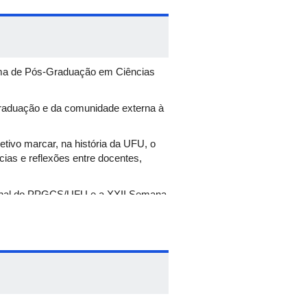
rama de Pós-Graduação em Ciências
-graduação e da comunidade externa à
etivo marcar, na história da UFU, o
cias e reflexões entre docentes,
acional do PPGCS/UFU e a XXII Semana
entíficas e culturais que contará
idades brasileiras que discutirão