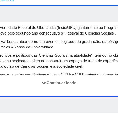
Universidade Federal de Uberlândia (Incis/UFU), juntamente ao Prog
 pelo segundo ano consecutivo o "Festival de Ciências Sociais".
estival busca atuar como um evento integrador da graduação, da pós
ar os 45 anos da universidade.
ricos e políticos das Ciências Sociais na atualidade", tem como obj
ra e na sociedade, além de construir um espaço de troca de experiên
do curso de Ciências Sociais e a sociedade civil.
dicionais eventos acadêmicos do Incis/UFU: o VIII Seminário Intern
ico espaço, com um conjunto de atividades de natureza acadêmico-ci
Continuar lendo
nacionais e internacionais, docentes, discentes, egressos e personal
ça, gênero no capitalismo;
ência artificial;