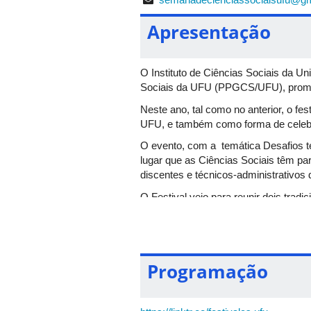
Apresentação
O Instituto de Ciências Sociais da 
Sociais da UFU (PPGCS/UFU), promove
Neste ano, tal como no anterior, o f
UFU, e também como forma de celebr
O evento, com a temática Desafios teó
lugar que as Ciências Sociais têm pa
discentes e técnicos-administrativos 
O Festival veio para reunir dois tra
de Ciências Sociais da UFU em um ún
com a participação de pesquisadores, 
sobre:
O futuro do neoliberalismo;
Programação
As desigualdades de classe, ra
As plataformas digitais e a intelig
Os povos indígenas;