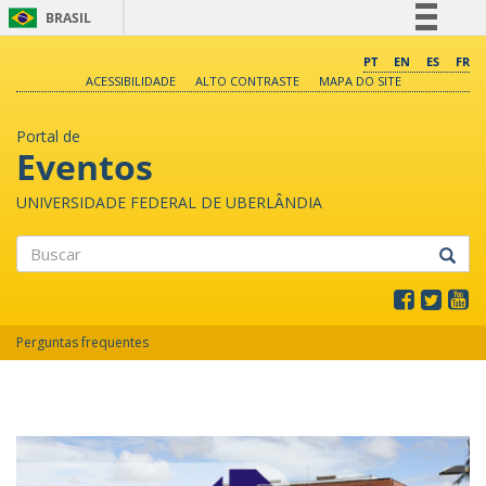
BRASIL
Simplifique!
PT
EN
ES
FR
ACESSIBILIDADE
ALTO CONTRASTE
MAPA DO SITE
Comunica BR
Participe
Portal de
Acesso à informação
Eventos
Legislação
UNIVERSIDADE FEDERAL DE UBERLÂNDIA
Canais
Buscar
Perguntas frequentes