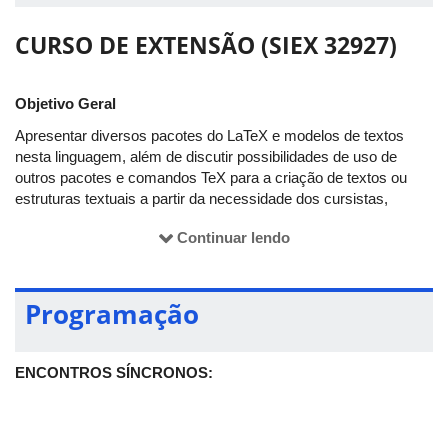
CURSO DE EXTENSÃO (SIEX 32927)
Objetivo Geral
Apresentar diversos pacotes do LaTeX e modelos de textos
nesta linguagem, além de discutir possibilidades de uso de
outros pacotes e comandos TeX para a criação de textos ou
estruturas textuais a partir da necessidade dos cursistas,
permitindo a troca de saberes entre os participantes e a equipe,
Continuar lendo
contribuindo na formação cidadã do estudante UFU.
Objetivos Específicos
Utilizar a linguagem TeX na elaboração de diversos tipos
Programação
de texto como: artigos, posteres, slides, monografias.
Detalhar o uso de pacotes específicos para cada tipo de
estrutura e criar "templates" para cada classe de
ENCONTROS SÍNCRONOS:
documento que possam ser editados.
Criar espaço para proposição de estruturas textuais que
não estejam nos tópicos a serem abordados no curso