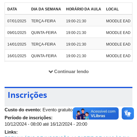
mas que possam ser elaboradas a partir de linguagem
TeX.
DATA
DIA DA SEMANA
HORÁRIO DA AULA
LOCAL
Criar materiais didáticos (tutorias, videoaulas, etc),
acessíveis por meio eletrônico, que possam ser utilizados
07/01/2025
TERÇA-FEIRA
19:00-21:30
MOODLE EAD
posteriormente.
09/01/2025
QUINTA-FEIRA
19:00-21:30
MOODLE EAD
14/01/2025
TERÇA-FEIRA
19:00-21:30
MOODLE EAD
16/01/2025
QUINTA-FEIRA
19:00-21:30
MOODLE EAD
21/01/2025
TERÇA-FEIRA
19:00-21:30
MOODLE EAD
Continuar lendo
28/01/2025
TERÇA-FEIRA
19:00-21:30
MOODLE EAD
03/02/2025
TERÇA-FEIRA
19:00-21:30
MOODLE EAD
Inscrições
05/02/2025
QUINTA-FEIRA
19:00-21:30
MOODLE EAD
Custo do evento:
Evento gratuito
Período de inscrições:
10/12/2024 - 08:00
até
16/12/2024 - 20:00
Links: