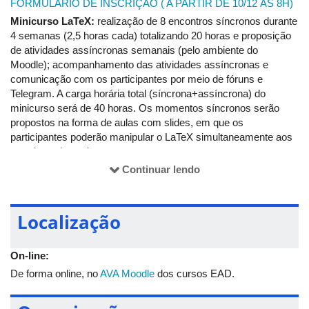
FORMULÁRIO DE INSCRIÇÃO ( A PARTIR DE 10/12 ÀS 8H)
Minicurso LaTeX:
realização de 8 encontros síncronos durante
4 semanas (2,5 horas cada) totalizando 20 horas e proposição
de atividades assíncronas semanais (pelo ambiente do
Moodle); acompanhamento das atividades assíncronas e
comunicação com os participantes por meio de fóruns e
Telegram. A carga horária total (síncrona+assíncrona) do
minicurso será de 40 horas. Os momentos síncronos serão
propostos na forma de aulas com slides, em que os
participantes poderão manipular o LaTeX simultaneamente aos
membros da equipe que
propuserem os modelos de textos. Utilizaremos o editor de
Continuar lendo
textos OVERLEAF, de forma online. Nas atividades
assíncronas, será proposto que os participantes assistam
videoaulas gravadas, apresentem elaboração de estruturas
Localização
textuais a partir de modelos enviados pelos professores e
discentes da equipe, além de realizarem alguns testes rápidos
do tipo "questionário" com questões de múltipla escolha. As
On-line:
atividades assíncronas no Moodle serão do tipo "tarefa" e
De forma online, no
AVA Moodle
dos cursos EAD.
também do tipo "questionário" e terão um valor total de 100
pontos. Para aprovação e posterior certificação, o participante