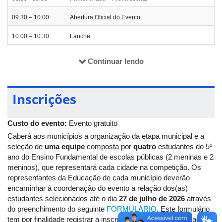
Além de ampliar conhecimentos, o evento fortalece a
autoconfiança dos estudantes, valoriza o esforço individual e
09:30 – 10:00
Abertura Oficial do Evento
coletivo e estimula o gosto pela disciplina. Também contribui
para a integração entre escolas, professores e alunos,
10:00 – 10:30
Lanche
promovendo um ambiente de cooperação e valorização do
10:30 - 11:30
Segunda fase – Rally Matemático
saber.
Continuar lendo
Os municípios associados à AMVAP terão a responsabilidade
11:45
Divulgação – 3 finalistas
pela seleção e inscrição das equipes participantes. O processo
seletivo ficará inteiramente sob a responsabilidade de cada
11:45 - 12:15
Terceira fase – Duelos
Inscrições
município, devendo contemplar alunos do
5º ano do ensino
12:15 – 12:30
Entrega da Premiação
fundamental I das escolas públicas
. Cada equipe deverá ser
Custo do evento:
Evento gratuito
composta por
quatro estudantes
, sendo
dois do gênero
feminino
e
dois do gênero masculino
. Um responsável do
Caberá aos municípios a organização da etapa municipal e a
município deverá fazer a inscrição da equipe e apresentar a
seleção de
uma
equipe
composta por
quatro
estudantes do 5º
autorização de participação no projeto, armazenamento e uso
ano do Ensino Fundamental de escolas públicas (2 meninas e 2
de imagem assinada pelo responsável de cada estudante, no
meninos), que representará cada cidade na competição. Os
modelo foi disponibilizado, na inscrição dos(as) participantes.
representantes da Educação de cada município deverão
encaminhar à coordenação do evento a relação dos(as)
A primeira fase da competição será composta por uma prova
estudantes selecionados até o dia
27 de julho de 2026
através
escrita de múltipla escolha, elaborada por docentes da área de
do preenchimento do seguinte
FORMULÁRIO
. Este formulário
Matemática, considerando o nível de escolaridade dos
tem por finalidade registrar a inscrição da equipe selecionada