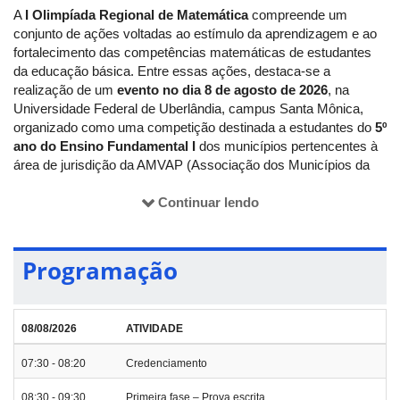
A
I Olimpíada Regional de Matemática
compreende um
conjunto de ações voltadas ao estímulo da aprendizagem e ao
fortalecimento das competências matemáticas de estudantes
da educação básica. Entre essas ações, destaca-se a
realização de um
evento no dia 8 de agosto de 2026
, na
Universidade Federal de Uberlândia, campus Santa Mônica,
organizado como uma competição destinada a estudantes do
5º
ano do Ensino Fundamental I
dos municípios pertencentes à
área de jurisdição da AMVAP (Associação dos Municípios da
Microrregião do Vale do Paranaíba
-
https://www.amvapmg.org.br/1/municipios/
Continuar lendo
).
A Olimpíada Regional de Matemática tem como objetivo
despertar o interesse pela matemática de forma desafiadora,
Programação
criativa e lúdica, promovendo o desenvolvimento do raciocínio
lógico, da resolução de problemas e do pensamento crítico.
Durante a competição, os participantes enfrentarão questões
que envolvem operações, lógica, interpretação e estratégias de
08/08/2026
ATIVIDADE
resolução, sendo incentivados a investigar, pensar e
compartilhar ideias em um processo de aprendizagem ativa e
07:30 - 08:20
Credenciamento
colaborativa.
08:30 - 09:30
Primeira fase – Prova escrita