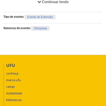
Guilherme Chaud Tizziotti
Continuar lendo
Gustavo de Lima Prado
Lúcio Borges de Araújo
Tipo de evento:
Evento de Extensão
Maria Eduarda de Souza Martins
Natureza do evento:
Olimpíada
Marisa de Souza Costa
Matheus Carvalho Carrijo Silveira
Mirian Fernandes Carvalho Araújo
Rodolfo Collegari
Sandra Martins Gouveia Moreira
UFU
Vittoria Trolezi Reis
conheça
marca ufu
campi
mobilidade
bibliotecas