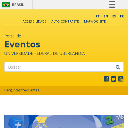
BRASIL
Simplifique!
PT
EN
ES
FR
ACESSIBILIDADE
ALTO CONTRASTE
MAPA DO SITE
Comunica BR
Participe
Portal de
Acesso à informação
Eventos
Legislação
UNIVERSIDADE FEDERAL DE UBERLÂNDIA
Canais
Buscar
Perguntas frequentes