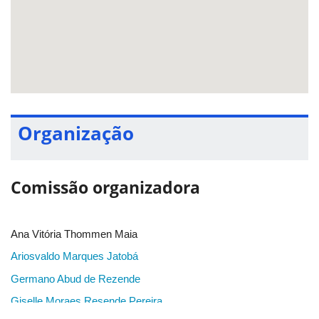
desempenho receberão certificados e premiações, além de
certificados de participação para os demais envolvidos.
Na
cerimônia de premiação, serão entregues três cheques
simbólicos para as equipes e medalhas individuais!
A olimpíada também busca promover a integração entre
universidade, escolas e comunidade, contribuindo para o
fortalecimento do ensino da Matemática na educação básica.
Organização
Comissão organizadora
Ana Vitória Thommen Maia
Ariosvaldo Marques Jatobá
Germano Abud de Rezende
Giselle Moraes Resende Pereira