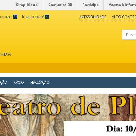
Simplifique!
Comunica BR
Participe
Acesso à infor
ACESSIBILIDADE
ALTO CONTR
ra a busca
3
Ir para o rodapé
4
Buscar
ÂNDIA
AÇÃO
APOIO
REALIZAÇÃO