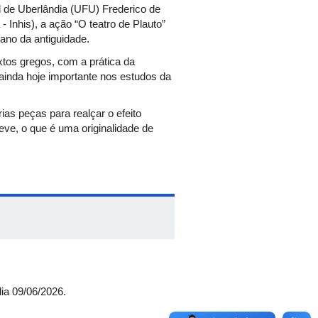
l de Uberlândia (UFU) Frederico de
 - Inhis), a ação “O teatro de Plauto”
ano da antiguidade.
extos gregos, com a prática da
 ainda hoje importante nos estudos da
as peças para realçar o efeito
eve, o que é uma originalidade de
to, pretende-se ler, comentar e
a, como Sêneca e Luciano, a título de
entar o teatro de Plauto, bem como
antes, tentar ampliar a ideia de
icipação é aberta a todos os
dia 09/06/2026.