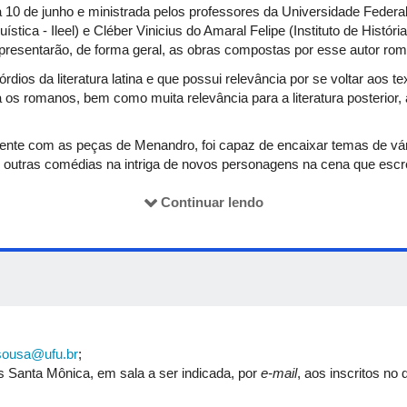
 10 de junho e ministrada pelos professores da Universidade Federa
ística - Ileel) e Cléber Vinicius do Amaral Felipe (Instituto de História
apresentarão, de forma geral, as obras compostas por esse autor rom
rdios da literatura latina e que possui relevância por se voltar aos t
 os romanos, bem como muita relevância para a literatura posterior,
lmente com as peças de Menandro, foi capaz de encaixar temas de vári
e outras comédias na intriga de novos personagens na cena que escr
u a intriga e as situações. É figura ímpar da literatura e, neste even
Continuar lendo
e-se a apresentação de autor ou autores da literatura clássica antig
m cursos de extensão. Para este semestre e evento, a ideia é apres
ias romanas e, a partir daí, com o conhecimento advindo dos particip
de romana, bem como de aspectos específicos dos textos lidos. A part
osousa@ufu.br
;
 Santa Mônica, em sala a ser indicada, por
e-mail
, aos inscritos no 