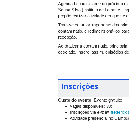
Agendada para a tarde do próximo dia
Sousa Silva (Instituto de Letras e Lingu
propõe realizar atividade em que se 
Trata-se de autor importante dos primó
contaminatio, e redimensioná-los para
recepção.
Ao praticar a contaminatio, principa
desejado. Insere, assim, episódios d
Plauto, ou seja, a maneira como adapto
discutir algumas de suas obras.
Nesse projeto, a cada semestre, propõ
exemplo de autores já apresentados e
Inscrições
lançar ideias a respeito dessas coméd
literatura e seu entorno na antiguida
interessados em literatura antiga.
Custo do evento:
Evento gratuito
Vagas disponíveis: 30;
Inscrições via
e-mail
:
frederic
Atividade presencial no Campus