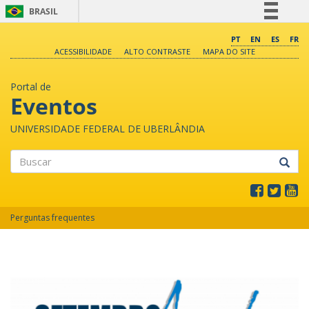
BRASIL
Simplifique!
PT
EN
ES
FR
ACESSIBILIDADE
ALTO CONTRASTE
MAPA DO SITE
Comunica BR
Participe
Portal de
Acesso à informação
Eventos
Legislação
UNIVERSIDADE FEDERAL DE UBERLÂNDIA
Canais
Buscar
Perguntas frequentes