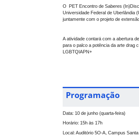
O PET Encontro de Saberes (In)Discipl
Universidade Federal de Uberlândia 
juntamente com o projeto de extensã
A atividade contará com a abertura d
para o palco a potência da arte drag 
LGBTQIAPN+
O evento é realizado no Mês do Orgu
convocam, a urna confirma”. O event
emissão de certificado.
Programação
Comissão organizadora do evento: An
Cruz Gabriela Garcia Buhler Maíra 
Data: 10 de junho (quarta-feira)
Horário: 15h às 17h
Convidadas que participarão da mesa
Local: Auditório 5O-A, Campus Sant