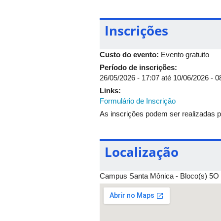
Rebecca: Mulher trans, estuda
Flor de Lima da Silva: Artista v
Inscrições
Prof.ª Dr.ª Lígia Soares Sene:
UFU.
Prof.ª Me. Fernanda Victor: Pr
Custo do evento:
Evento gratuito
Triângulo). Exerce o cargo de
Período de inscrições:
26/05/2026 - 17:07
até
10/06/2026 - 0
Links:
Formulário de Inscrição
As inscrições podem ser realizadas 
Localização
Campus Santa Mônica - Bloco(s) 5O