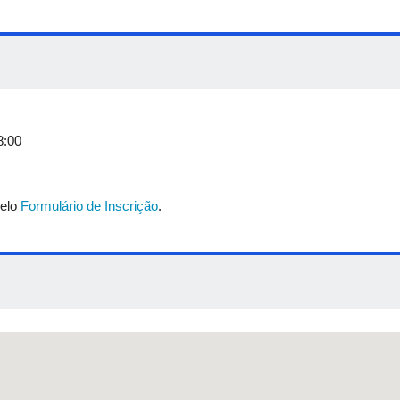
nte de graduação em Artes Visuais (UFU)
isual, poeta e escritora, discente de licenciatura em Artes Visuais (UF
 especialista em Docência no Ensino Superior pela UFU e graduada 
ofessora Titular da Área de Cirurgia e Prótese da Faculdade de Odon
 Coordenadora do projeto de Extensão da UFU (Universidade Federal 
8:00
pelo
Formulário de Inscrição
.