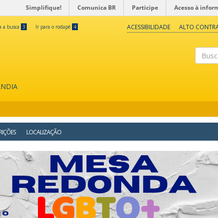
Simplifique!
Comunica BR
Participe
Acesso à infor
ACESSIBILIDADE
ALTO CONTR
ra a busca
3
Ir para o rodapé
4
Buscar
ÂNDIA
RIÇÕES
LOCALIZAÇÃO