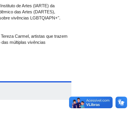
Instituto de Artes (IARTE) da
cadêmico das Artes (DARTES),
 sobre vivências LGBTQIAPN+".
 Tereza Carmel, artistas que trazem
 das múltiplas vivências
no, denominado como “As ruas
unidade, interna e externa. Haverá
a Ruiz Frankie Oliveira da Silva