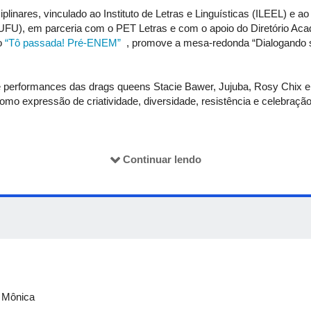
inares, vinculado ao Instituto de Letras e Linguísticas (ILEEL) e ao 
(UFU), em parceria com o PET Letras e com o apoio do Diretório A
o
“Tô passada! Pré-ENEM”
, promove a mesa-redonda “Dialogando
e performances das drags queens Stacie Bawer, Jujuba, Rosy Chix e
como expressão de criatividade, diversidade, resistência e celebração
lho e alinha-se ao tema da 30° Parada LGBT de São Paulo deste a
Continuar lendo
o integra a programação de extensão da UFU e é aberto a toda a com
a Laura Franco Santos Débora Venceslau dos Santos Eduarda Ferreir
Sueco Maegava Córdula Miguel Augusto Alves dos Santos
:
a Mônica