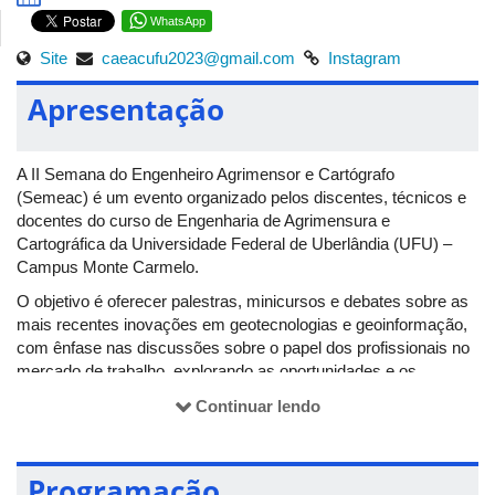
WhatsApp
Site
caeacufu2023@gmail.com
Instagram
Apresentação
A II Semana do Engenheiro Agrimensor e Cartógrafo
(Semeac) é um evento organizado pelos discentes, técnicos e
docentes do curso de Engenharia de Agrimensura e
Cartográfica da Universidade Federal de Uberlândia (UFU) –
Campus Monte Carmelo.
O objetivo é oferecer palestras, minicursos e debates sobre as
mais recentes inovações em geotecnologias e geoinformação,
com ênfase nas discussões sobre o papel dos profissionais no
mercado de trabalho, explorando as oportunidades e os
desafios futuros.
Continuar lendo
Com o tema "Tecnologia e Inovação para o Mapeamento do
Futuro", a programação ocorre entre os dias 14 e 18 de
outubro, reunindo os principais profissionais, acadêmicos e
Programação