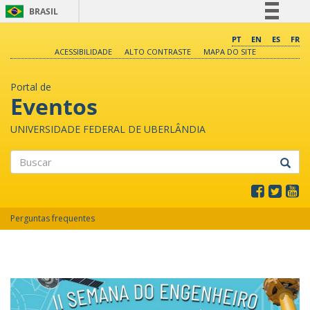
BRASIL
Simplifique!
PT
EN
ES
FR
ACESSIBILIDADE
ALTO CONTRASTE
MAPA DO SITE
Comunica BR
Participe
Portal de
Acesso à informação
Eventos
Legislação
UNIVERSIDADE FEDERAL DE UBERLÂNDIA
Canais
Buscar
Perguntas frequentes