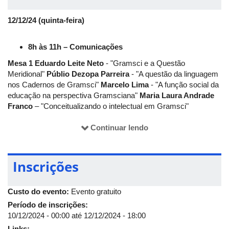
Com entrada gratuita, o evento está agendado para os
12/12/24 (quinta-feira)
próximos dias 12 e 13 de dezembro, no Anfiteatro do Bloco 5S
do Campus Santa Mônica.
8h às 11h – Comunicações
Mesa 1
Eduardo Leite Neto
- "Gramsci e a Questão
Meridional"
Públio Dezopa Parreira
- "A questão da linguagem
nos Cadernos de Gramsci"
Marcelo Lima
- "A função social da
educação na perspectiva Gramsciana"
Maria Laura Andrade
Franco
– "Conceitualizando o intelectual em Gramsci"
14h às 16h – Comunicações
Continuar lendo
Mesa 2
Carlos Eduardo Nicodemos
- "Americanismo e
Fascismo: A Reação das Classes Dominantes-Dirigentes
Através de uma Revolução Passiva e a Esterilização das
Inscrições
Classes Subalternas no Início do Século XX"
Mateus de
Oliveira Martins da Silva
– "Análise Marxista dos Projetos do
Mundo Multipolar na Atualidade"
Antonio Ferreira Marques
Custo do evento:
Evento gratuito
Neto
- "A Filosofia Política de Gramsci: Uma Introdução"
Período de inscrições:
17h às 21h
10/12/2024 - 00:00
até
12/12/2024 - 18:00
Abertura: 17h - reitor, Proexc, Propp, diretora e coordenadores
Links: