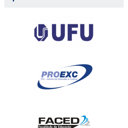
humano e subsunção das necessidades"
Luis Gustavo Freitas
e Silva
- "Lênin e a ditadura do proletariado, sob a luz de Marx e
Engels”
14h às 16h Mesa: "Tradução e diagramação dos
Cadernos do Cárcere"
Maria Socorro R. Militão
(coordenação)
Maria Margarida
Machado
(UFG-IGS) - “Da diagramação dos Cadernos
gramscianos”
Luciana Aliaga Azara
(UFPB-IGS) - “Cadernos
do Cárcere: tradução, tradutibilidade e usos"
16h30 – Reunião dos membros da IGS-Brasil com o
Grupo de Estudos do Marxismo: Marx e Gramsci
18h às 21h
–
Mesa-Redonda: "Educação e política em
Gramsci"
Ana Maria Said
(UFU-IGS) (coordenação)
Dermeval
Saviani
(Unicamp-IGS) - “A edição dos ‘Cadernos do cárcere’
no Brasil”
Deputada federal Dandara Tonantzin -
“A recepção
de Gramsci na educação brasileira: um depoimento” “Sobre a
importância do acesso à obra gramsciana, gratuitamente, para
a classe trabalhadora brasileira, no tocante à formação política