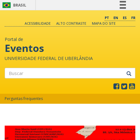
BRASIL
Simplifique!
PT
EN
ES
FR
ACESSIBILIDADE
ALTO CONTRASTE
MAPA DO SITE
Comunica BR
Participe
Portal de
Acesso à informação
Eventos
Legislação
UNIVERSIDADE FEDERAL DE UBERLÂNDIA
Canais
Buscar
Perguntas frequentes