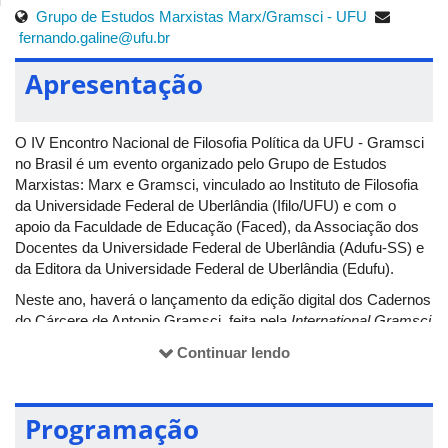
Grupo de Estudos Marxistas Marx/Gramsci - UFU
fernando.galine@ufu.br
Apresentação
O IV Encontro Nacional de Filosofia Política da UFU - Gramsci
no Brasil é um evento organizado pelo Grupo de Estudos
Marxistas: Marx e Gramsci, vinculado ao Instituto de Filosofia
da Universidade Federal de Uberlândia (Ifilo/UFU) e com o
apoio da Faculdade de Educação (Faced), da Associação dos
Docentes da Universidade Federal de Uberlândia (Adufu-SS) e
da Editora da Universidade Federal de Uberlândia (Edufu).
Neste ano, haverá o lançamento da edição digital dos Cadernos
do Cárcere de Antonio Gramsci, feita pela
International Gramsci
Society - Brasil
(IGS-Brasil). Presença confirmada de Dermeval
Continuar lendo
Saviani (Unicamp/IGS) e palestras de: Ana Maria Said
(UFU/IGS), deputada federal Dandara Tonantzin, Giovanni
Semeraro (UFF/IGS), Luciana Aliaga (UFPB/IGS), Marcos Del
Programação
Roio (Unesp-Marília/ IGS), Maria Margarida Machado
(UFG/IGS) e Maria Socorro Militão (UFU/IGS).