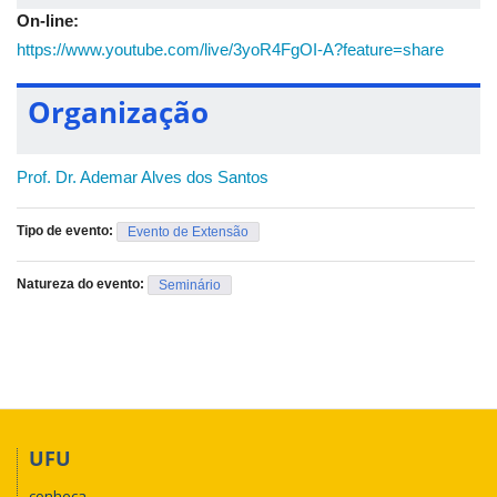
On-line:
assinarem a lista de presença,
durante a transmissão do
webinário.
https://www.youtube.com/live/3yoR4FgOI-A?feature=share
Organização
Prof. Dr. Ademar Alves dos Santos
Tipo de evento:
Evento de Extensão
Natureza do evento:
Seminário
UFU
conheça