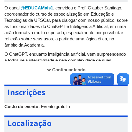
O canal
@EDUCAMais1
, convidou o Prof. Glauber Santiago,
coordenador do ​​curso de especialização em Educação e
Tecnologias da UFSCar, para dialogar com nosso público, sobre
as funcionalidades do ChatGPT e Inteligência Artificial, em uma
ação formativa muito esperada, especialmente por possibilitar
reflexão sobre seus usos, a partir de uma lógica ética, no
âmbito da Academia.
O ChatGPT, enquanto inteligência artificial, vem surpreendendo
a todos pela interatividade e pela complexidade de suas
respostas aos comandos, ou seja, quanto mais específico for
Continuar lendo
sua pergunta, melhor será assistido por essa ferramenta virtual
incrível.
Durante o webinário, o Prof. Glauber Santiago, irá tratar, ainda,
Inscrições
de questões éticas e de plágio que possam estar atreladas a
essas produções, a partir do uso dessa ferramenta/ChatGPT.
Custo do evento:
Evento gratuito
Não haverá necessidade de inscrição prévia, bastando, para
isso, que o interessado acesse o webinário no dia e horário
Localização
agendados.
Haverá emissão de certificado, aos participantes que