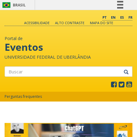
BRASIL
Simplifique!
PT
EN
ES
FR
ACESSIBILIDADE
ALTO CONTRASTE
MAPA DO SITE
Comunica BR
Participe
Portal de
Acesso à informação
Eventos
Legislação
UNIVERSIDADE FEDERAL DE UBERLÂNDIA
Canais
Buscar
Perguntas frequentes