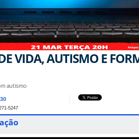
 DE VIDA, AUTISMO E FO
com autismo
:30
271-5247
tação