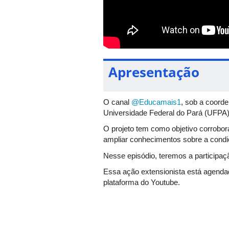
Apresentação
O canal
@Educamais1
, sob a coord
Universidade Federal do Pará (UFPA), 
O projeto tem como objetivo corrobor
ampliar conhecimentos sobre a condiç
Nesse episódio, teremos a participaçã
Essa ação extensionista está agendad
plataforma do Youtube.
Não haverá a necessidade de inscriçã
Haverá emissão de certificado para a