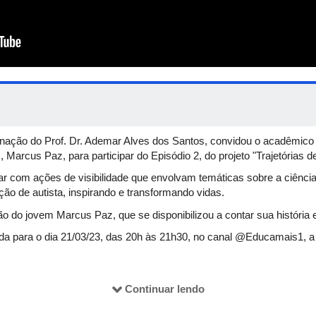
enação do Prof. Dr. Ademar Alves dos Santos, convidou o acadêmico
Marcus Paz, para participar do Episódio 2, do projeto "Trajetórias d
ar com ações de visibilidade que envolvam temáticas sobre a ciênci
ão de autista, inspirando e transformando vidas.
o do jovem Marcus Paz, que se disponibilizou a contar sua história e
a para o dia 21/03/23, das 20h às 21h30, no canal @Educamais1, a 
o prévia, bastando acessar o evento na data e horário previstos.
Continuar lendo
queles que assinarem a lista de presença durante o webinário.