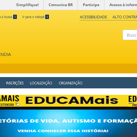
Simplifique!
Comunica BR
Participe
Acesso à infor
ACESSIBILIDADE
ALTO CONTR
ra a busca
3
Ir para o rodapé
4
Buscar
ÂNDIA
INSCRIÇÕES
LOCALIZAÇÃO
ORGANIZAÇÃO