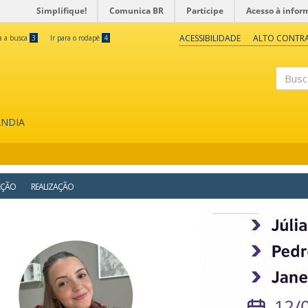
Simplifique!
Comunica BR
Participe
Acesso à infor
ACESSIBILIDADE
ALTO CONTR
ra a busca
3
Ir para o rodapé
4
Buscar
ÂNDIA
AÇÃO
REALIZAÇÃO