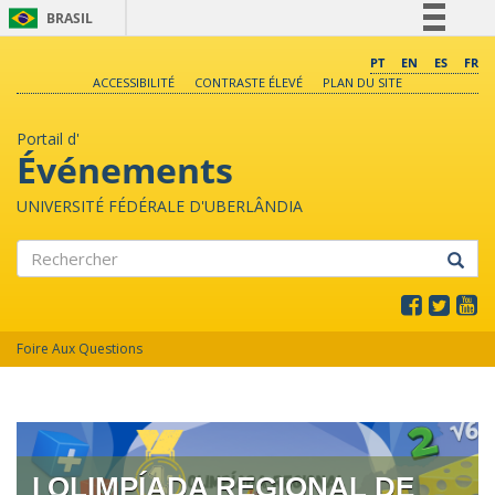
BRASIL
Simplifique!
PT
EN
ES
FR
ACCESSIBILITÉ
CONTRASTE ÉLEVÉ
PLAN DU SITE
Comunica BR
Participe
Portail d'
Acesso à informação
Événements
Legislação
UNIVERSITÉ FÉDÉRALE D'UBERLÂNDIA
Canais
Rechercher
Foire Aux Questions
I OLIMPÍADA REGIONAL DE