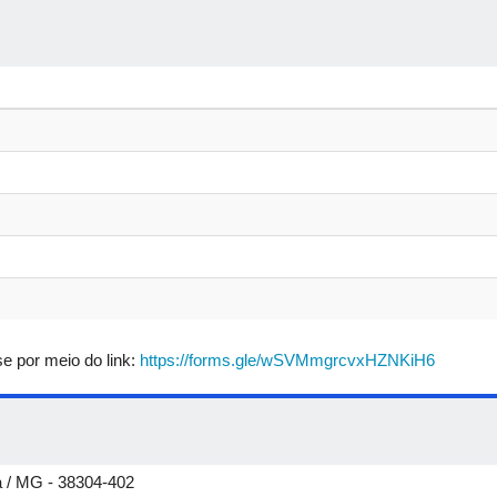
Coffee break
Palestra 2: "Entre o Regular e o Singul
Singularidades"
Minicurso de Linux
Palestra 3: "A fórmula mágica do suce
Coffee break
Palestra 4: "Decisões inteligentes: como
.......................................................................
........................................................................
e por meio do link:
https://forms.gle/wSVMmgrcvxHZNKiH6
Comunicações orais
ba / MG - 38304-402