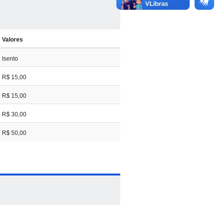
ar: descobrindo a beleza das
Valores
Isento
R$ 15,00
sso? Um toque de Matemática"
R$ 15,00
R$ 30,00
 a Estatística guia nosso dia a dia"
R$ 50,00
..............................................................................