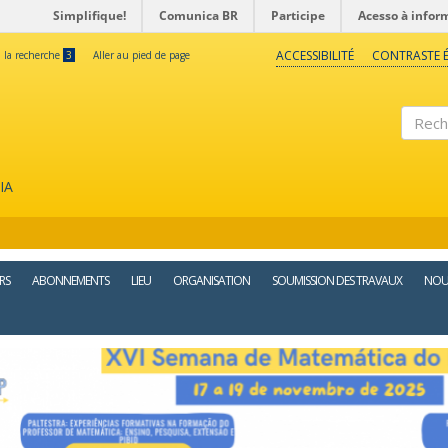
Simplifique!
Comunica BR
Participe
Acesso à infor
ACCESSIBILITÉ
CONTRASTE É
à la recherche
3
Aller au pied de page
Reche
IA
RS
ABONNEMENTS
LIEU
ORGANISATION
SOUMISSION DES TRAVAUX
NOUV