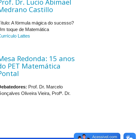
Prof. Dr. Lucio Abimael
Medrano Castillo
ítulo: A fórmula mágica do sucesso?
Um toque de Matemática
urrículo Lattes
emap
Mesa Redonda: 15 anos
a Formação do Professor de
do PET Matemática
o e PIBID"
Pontal
Debatedores:
Prof. Dr. Marcelo
..............................................................................
onçalves Oliveira Vieira, Profª. Dr.