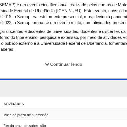
MAP) é um evento científico anual realizado pelos cursos de Matem
ersidade Federal de Uberlândia (ICENP/UFU). Este evento, consolida
é 2019, a Semap era estritamente presencial, mas, devido à pandem
 de 2022, a Semap tornou-se um evento misto, com atividades presenc
gar docentes e discentes de universidades, docentes e discentes da 
orno do tripé ensino, pesquisa e extensão, por meio de atividades v
 o público externo e a Universidade Federal de Uberlândia, fomenta
 saberes.
tras, mesas-redondas, apresentações de trabalhos e atividades cult
s ao vivo, via videoconferência. Os trabalhos serão apresentados 
Continuar lendo
Campus Pontal da UFU. Todos os trabalhos apresentados no evento s
ATIVIDADES
Início do prazo de submissão
Fim do prazo de submissão