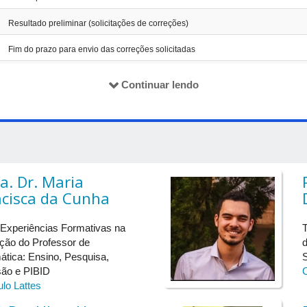
Resultado preliminar (solicitações de correções)
Fim do prazo para envio das correções solicitadas
Resultado final
Continuar lendo
Prazo para envio da versão final
Realização do evento
Atividades
a. Dr. Maria
ncisca da Cunha
: Experiências Formativas na
T
ão do Professor de
Credenciamento e entrega de material
tica: Ensino, Pesquisa,
S
ão e PIBID
C
Coffee break
ulo Lattes
Minicurso de Linux