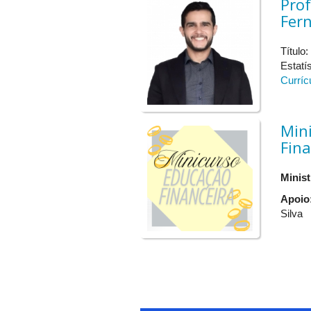
Prof
Fer
17h-18h
Título
ATIVIDADES DA NOITE
Estatí
Curríc
19h - 19:30h
19:30h – 20h30
Min
20h30 - 21h30
Fina
21h30 - 22h
Minist
Apoio
...............................................................................
Silva
18/11/2025 (TERÇA-FEIRA)
ATIVIDADES DA TARDE
13h15 - 14h45
14h45 - 15h15