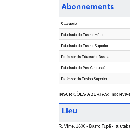
Abonnements
15h - 15h30
15h30 - 16h30
Categoria
16h40 - 18h
Estudante do Ensino Médio
ATIVIDADES DA NOITE
Estudante do Ensino Superior
19h - 20h
Professor da Educação Básica
20h - 20h30
Estudante de Pós-Graduação
20h30 - 22h30
Professor do Ensino Superior
...............................................................................
INSCRIÇÕES ABERTAS:
Inscreva-s
19/11/2025 (QUARTA-FEIRA)
Lieu
ATIVIDADES DA TARDE
13h45 - 14h45
R. Vinte, 1600 - Bairro Tupã - Ituiuta