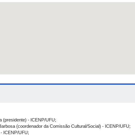
Pôsteres
Coffee break
Minicurso de Educação Financeira
Mesa-redonda: comemoração dos 15 a
Encerramento
Coffee break
sa (presidente) - ICENP/UFU;
r Barbosa (coordenador da Comissão Cultural/Social) - ICENP/UFU;
s - ICENP/UFU;