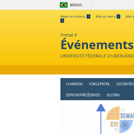
BRASIL
Passer au contenu
1
Aller au menu
2
Aller 
4
Portail d'
Événements
UNIVERSITÉ FÉDÉRALE D'UBERLÂND
LA MAISON
VOIR LE PROFIL
LES ORATEU
EDITIONS PRÉCÉDENTES
SOUTIEN