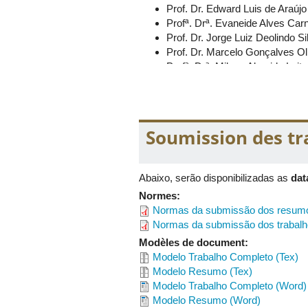
Prof. Dr. Edward Luis de Araújo 
Profª. Drª. Evaneide Alves Ca
Prof. Dr. Jorge Luiz Deolindo 
Prof. Dr. Marcelo Gonçalves Ol
Profª. Drª. Milena Almeida Le
Profª. Drª. Milian Juliana Alve
Prof. Dr. Moisés Rodrigues Cir
Profª. Drª. Patrícia Borges d
Elder Nunes Florêncio da Silva
Soumission des t
Felipe Jun Long Jiang (colabor
Giovanna Graziely Silva Santos
Guilherme Martins Ferreira (co
Abaixo, serão disponibilizadas as
dat
José Antônio Alves Queiroz (co
Normes:
Luiz Carlos Sobral de Santana 
Normas da submissão dos resum
Miguel Sabino Rodrigues da Cu
Normas da submissão dos trabalh
Paulo Henrique Cavalini Elias 
Samara Aparecida Parreira Arau
Modèles de document:
Vitor Daniel Arantes Freitas (co
Modelo Trabalho Completo (Tex)
Modelo Resumo (Tex)
Comissão Científica:
Modelo Trabalho Completo (Word)
Profª. Drª. Tânia Maria Macha
Modelo Resumo (Word)