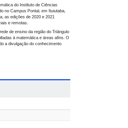
ática do Instituto de Ciências
do no Campus Pontal, em Ituiutaba,
ia, as edições de 2020 e 2021
iais e remotas.
rede de ensino da região do Triângulo
oltadas à matemática e áreas afins. O
ndo a divulgação do conhecimento
urais. Algumas atividades
na forma de comunicações orais no
erão publicados nos anais do evento