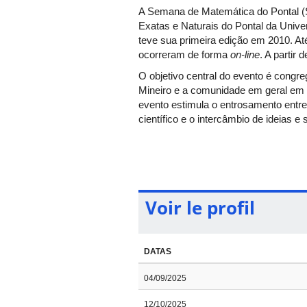
A Semana de Matemática do Pontal (SE
Exatas e Naturais do Pontal da Univ
teve sua primeira edição em 2010. At
ocorreram de forma
on-line
. A partir
O objetivo central do evento é congre
Mineiro e a comunidade em geral em t
evento estimula o entrosamento entre
científico e o intercâmbio de ideias e
As atividades da Semap incluem pales
presenciais também serão transmitida
modo presencial, nos auditórios do 
e disponibilizados no
site
da Semap.
Voir le profil
DATAS
04/09/2025
12/10/2025