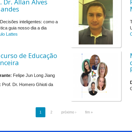
. Dr. Allan Alves
nandes
-
: Decisões inteligentes: como a
T
stica guia nosso dia a dia
ulo Lattes
C
Sessão Cultural
Cerimônia oficial de abertura da XV S
icurso de Educação
Palestra 1: "Experiências Formativas n
nceira
Matemática: Ensino, Pesquisa, Extensã
Coffee break
rante:
Felipe Jun Long Jiang
:
Prof. Dr. Homero Ghioti da
.......................................................................
........................................................................
G
1
2
próximo ›
fim »
Comunicações orais
Pôsteres