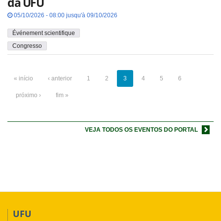
da UFU
05/10/2026 - 08:00 jusqu'à 09/10/2026
Événement scientifique
Congresso
« início
‹ anterior
1
2
3
4
5
6
próximo ›
fim »
VEJA TODOS OS EVENTOS DO PORTAL
UFU