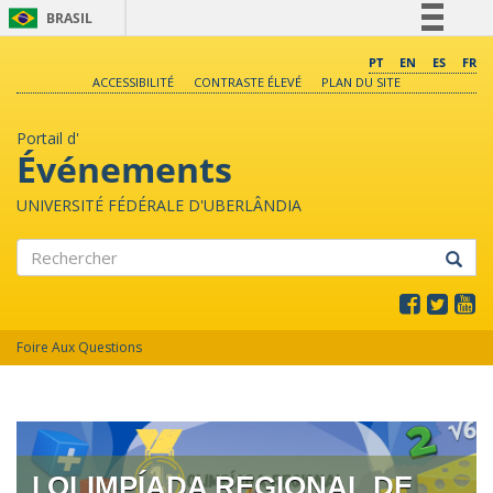
BRASIL
Simplifique!
PT
EN
ES
FR
ACCESSIBILITÉ
CONTRASTE ÉLEVÉ
PLAN DU SITE
Comunica BR
Participe
Portail d'
Acesso à informação
Événements
Legislação
UNIVERSITÉ FÉDÉRALE D'UBERLÂNDIA
Canais
Rechercher
Foire Aux Questions
I OLIMPÍADA REGIONAL DE