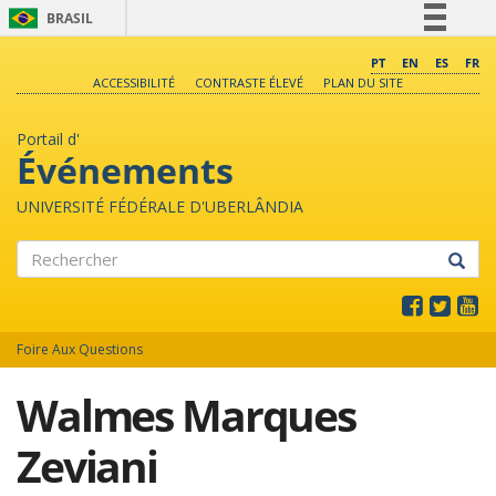
BRASIL
Simplifique!
PT
EN
ES
FR
ACCESSIBILITÉ
CONTRASTE ÉLEVÉ
PLAN DU SITE
Comunica BR
Participe
Portail d'
Acesso à informação
Événements
Legislação
UNIVERSITÉ FÉDÉRALE D'UBERLÂNDIA
Canais
Rechercher
Foire Aux Questions
Walmes Marques
Zeviani