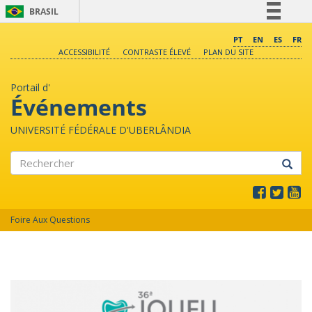
BRASIL
Simplifique!
PT
EN
ES
FR
ACCESSIBILITÉ
CONTRASTE ÉLEVÉ
PLAN DU SITE
Comunica BR
Participe
Portail d'
Acesso à informação
Événements
Legislação
UNIVERSITÉ FÉDÉRALE D'UBERLÂNDIA
Canais
Rechercher
Foire Aux Questions