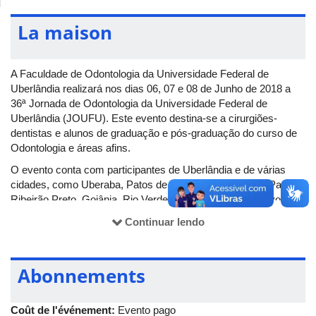
La maison
A Faculdade de Odontologia da Universidade Federal de
Uberlândia realizará nos dias 06, 07 e 08 de Junho de 2018 a
36ª Jornada de Odontologia da Universidade Federal de
Uberlândia (JOUFU). Este evento destina-se a cirurgiões-
dentistas e alunos de graduação e pós-graduação do curso de
Odontologia e áreas afins.
O evento conta com participantes de Uberlândia e de várias
cidades, como Uberaba, Patos de Minas, Araguari, São Paulo,
Ribeirão Preto, Goiânia, Rio Verde, entre outras. O objetivo do
congresso é incentivar a busca por conhecimento, a
Continuar lendo
interdisciplinaridade e maior integração entre as Instituições de
Ensino Superior. Mais informações no site:
www.joufu.com.br
.
A 36ª JOUFU acontece na Av. Maria Silva Garcia, 402,
Abonnements
Bairro Granja Marileusa, Uberlândia (MG).
Coût de l'événement:
Evento pago