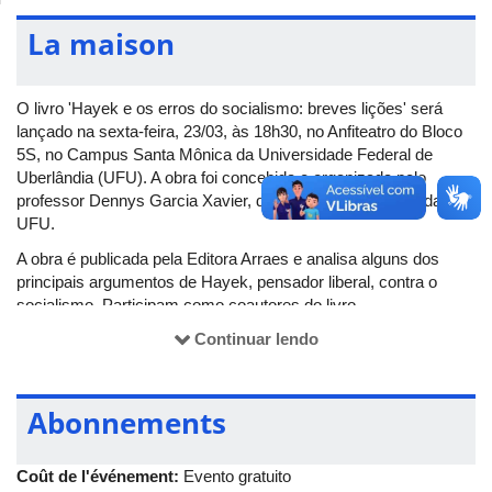
La maison
O livro 'Hayek e os erros do socialismo: breves lições' será
lançado na sexta-feira, 23/03, às 18h30, no Anfiteatro do Bloco
5S, no Campus Santa Mônica da Universidade Federal de
Uberlândia (UFU). A obra foi concebida e organizada pelo
professor Dennys Garcia Xavier, do Instituto de Filosofia da
UFU.
A obra é publicada pela Editora Arraes e analisa alguns dos
principais argumentos de Hayek, pensador liberal, contra o
socialismo. Participam como coautores do livro
pesquisadores da UFU, membros do Grupo de Pesquisa
Continuar lendo
Pragmata.
Abonnements
Coût de l'événement:
Evento gratuito