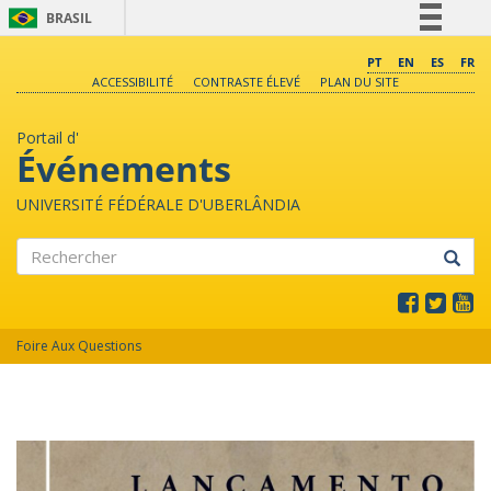
BRASIL
Simplifique!
PT
EN
ES
FR
ACCESSIBILITÉ
CONTRASTE ÉLEVÉ
PLAN DU SITE
Comunica BR
Participe
Portail d'
Acesso à informação
Événements
Legislação
UNIVERSITÉ FÉDÉRALE D'UBERLÂNDIA
Canais
Rechercher
Foire Aux Questions