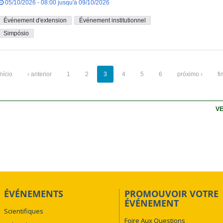
05/10/2026 - 08:00 jusqu'à 09/10/2026
Événement d'extension
Événement institutionnel
Simpósio
início
‹ anterior
1
2
3
4
5
6
próximo ›
fi
VE
ÉVÉNEMENTS
PROMOUVOIR VOTRE
ÉVÉNEMENT
Scientifiques
Foire Aux Questions