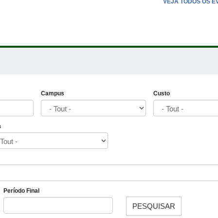
VEJA TODOS OS E
Campus
Custo
a
Período Final
PESQUISAR
Date