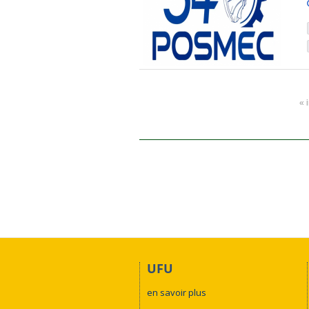
« 
UFU
en savoir plus