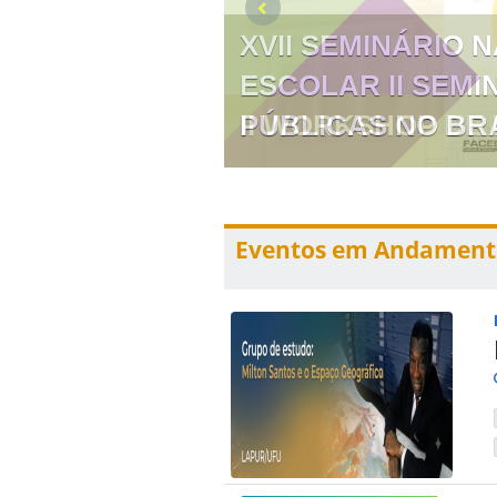
XVII SEMINÁRIO 
ESCOLAR II SEMI
PÚBLICAS NO BR
Eventos em Andament