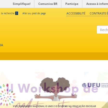
Simplifique!
Comunica BR
Participe
Acesso à infor
ACCESSIBILITÉ
CONTRASTE É
à la recherche
3
Aller au pied de page
Reche
IA