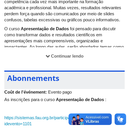
competência cada vez mais importante na formação
acadêmica e profissional. Muitas vezes, resultados relevantes
perdem força quando são comunicados por meio de slides
confusos, tabelas excessivas ou gráficos pouco informativos.
O curso
Apresentação de Dados
foi pensado para discutir
como transformar dados e resultados científicos em
apresentações mais compreensíveis, organizadas e
impactantes. Ao longo das aulas, serão abordados temas como
conhecimento do público, uso de gráficos, recursos visuais,
Continuar lendo
narrativa com dados, infográficos e estratégias para comunicar
informações com mais clareza e intencionalidade.
A proposta é voltada a estudantes, pesquisadores, docentes,
Abonnements
técnicos e demais interessados em aprimorar a forma como
apresentam dados em seminários, TCCs, dissertações, teses,
Coût de l'événement:
Evento pago
congressos, relatórios técnicos e outros contextos acadêmicos
e profissionais.
As inscrições para o curso
Apresentação de Dados
:
O curso será ofertado em formato online, com transmissão ao
vivo, e pretende contribuir para o fortalecimento da
https://sistemas.fau.org.br/participante/index.xhtml?
comunicação científica e da apresentação qualificada de
idevento=1101
resultados.