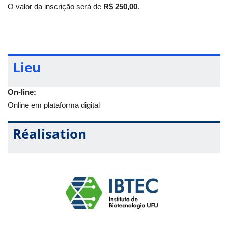
O valor da inscrição será de
R$ 250,00
.
Neste momento, a página tem como objetivo apresentar a
proposta do curso e reunir manifestações de interesse do
público. As inscrições formais serão divulgadas posteriormente.
Lieu
On-line:
Online em plataforma digital
Réalisation