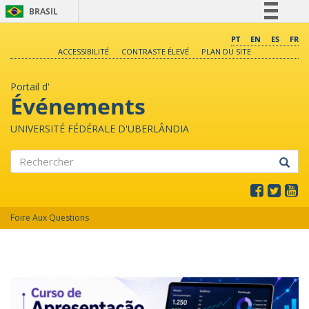
BRASIL
Simplifique!
PT
EN
ES
FR
ACCESSIBILITÉ
CONTRASTE ÉLEVÉ
PLAN DU SITE
Comunica BR
Participe
Portail d'
Acesso à informação
Événements
Legislação
UNIVERSITÉ FÉDÉRALE D'UBERLÂNDIA
Canais
Rechercher
Foire Aux Questions