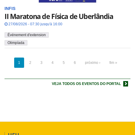
INFIS
II Maratona de Física de Uberlândia
27/08/2026 - 07:30 jusqu'à 16:00
Événement d'extension
Olimpíada
1
2
3
4
5
6
próximo ›
fim »
VEJA TODOS OS EVENTOS DO PORTAL
UFU