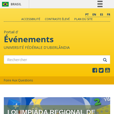
BRASIL
Simplifique!
PT
EN
ES
FR
ACCESSIBILITÉ
CONTRASTE ÉLEVÉ
PLAN DU SITE
Comunica BR
Participe
Portail d'
Acesso à informação
Événements
Legislação
UNIVERSITÉ FÉDÉRALE D'UBERLÂNDIA
Canais
Rechercher
Foire Aux Questions
I OLIMPÍADA REGIONAL DE