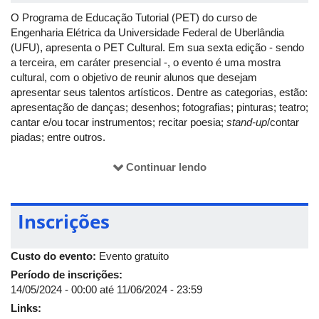
O Programa de Educação Tutorial (PET) do curso de
Engenharia Elétrica da Universidade Federal de Uberlândia
(UFU), apresenta o PET Cultural. Em sua sexta edição - sendo
a terceira, em caráter presencial -, o evento é uma mostra
cultural, com o objetivo de reunir alunos que desejam
apresentar seus talentos artísticos. Dentre as categorias, estão:
apresentação de danças; desenhos; fotografias; pinturas; teatro;
cantar e/ou tocar instrumentos; recitar poesia;
stand-up
/contar
piadas; entre outros.
O PET Cultural contará com premiação para os três primeiros
Continuar lendo
colocados: 1º lugar - R$ 100,00; 2º - R$ 60,00; e 3º lugar - R$
40,00. O evento será realizado dia 14 de junho, a partir das 16h,
no auditório 5R-AB do Campus Santa Mônica.
Inscrições
Para mais informações, basta acessar a página do
Instagram
@peteletricaufu
ou entrar em contato pelo
e-
Custo do evento:
Evento gratuito
mail
petengenhariaeletricaufu@gmail.com
.
Período de inscrições:
14/05/2024 - 00:00
até
11/06/2024 - 23:59
Links: