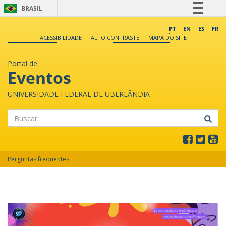
BRASIL
Simplifique!
PT
EN
ES
FR
ACESSIBILIDADE
ALTO CONTRASTE
MAPA DO SITE
Comunica BR
Participe
Portal de
Acesso à informação
Eventos
Legislação
UNIVERSIDADE FEDERAL DE UBERLÂNDIA
Canais
Buscar
Perguntas frequentes