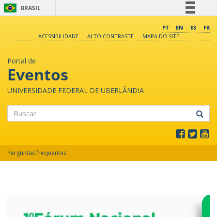
BRASIL
Simplifique!
PT
EN
ES
FR
ACESSIBILIDADE
ALTO CONTRASTE
MAPA DO SITE
Comunica BR
Participe
Portal de
Acesso à informação
Eventos
Legislação
UNIVERSIDADE FEDERAL DE UBERLÂNDIA
Canais
Buscar
Perguntas frequentes