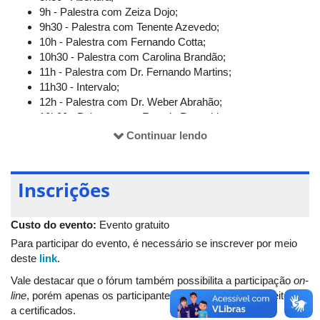
9h - Palestra com Zeiza Dojo;
9h30 - Palestra com Tenente Azevedo;
10h - Palestra com Fernando Cotta;
10h30 - Palestra com Carolina Brandão;
11h - Palestra com Dr. Fernando Martins;
11h30 - Intervalo;
12h - Palestra com Dr. Weber Abrahão;
12h30 - Palestra com Francis Revanhier;
13h - Palestra com Deivid Palmezoni;
Continuar lendo
13h30 - Encerramento.
Inscrições
Custo do evento:
Evento gratuito
Para participar do evento, é necessário se inscrever por meio
deste
link
.
Vale destacar que o fórum também possibilita a participação
on-
line
, porém apenas os participantes presenciais terão direito
a certificados.