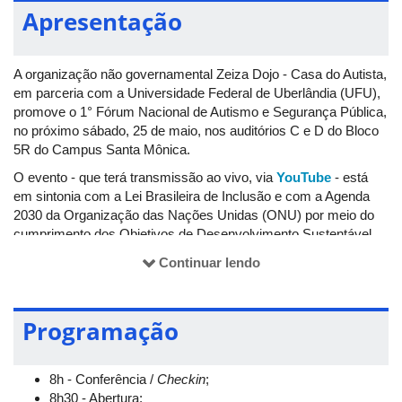
Apresentação
A organização não governamental Zeiza Dojo - Casa do Autista,
em parceria com a Universidade Federal de Uberlândia (UFU),
promove o 1° Fórum Nacional de Autismo e Segurança Pública,
no próximo sábado, 25 de maio, nos auditórios C e D do Bloco
5R do Campus Santa Mônica.
O evento - que terá transmissão ao vivo, via
YouTube
- está
em sintonia com a Lei Brasileira de Inclusão e com a Agenda
2030 da Organização das Nações Unidas (ONU) por meio do
cumprimento dos Objetivos de Desenvolvimento Sustentável
(ODS). Sendo assim, será um espaço para incentivar a
Continuar lendo
inclusão, a diversidade e, sobretudo, um ambiente de
capacitação dos participantes, para que saibam como lidar com
pessoas autistas e com deficiência.
Programação
8h - Conferência /
Checkin
;
8h30 - Abertura;