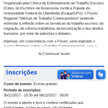
Organizado pela Clínica de Enfrentamento ao Trabalho Escravo
(Cete), do Escritório de Assessoria Jurídica Popular da
Universidade Federal de Uberlândia (Esajup/UFU), o Fórum
Regional “Dilemas do Trabalho Contemporâneo” pretende
estimular a reflexão sobre as temáticas do trabalho escravo, da
migração, da reforma trabalhista, da terceirização e dos direitos
humanos, por meio de palestras e debates.
Ademais, em consonância com o Fórum, será realizado o
evento “Diálogos sobre o Trabalho Contemporâneo”, com o
objetivo de possibilitar aos demais interessados participar com
Continuar lendo
a publicações de artigos. Para mais informações, acesse o
edital
.
Confira também o
site do evento
.
Inscrições
Custo do evento:
Evento gratuito
Período de inscrições:
30/11/2017 - 10:30
até
06/12/2017 - 08:00
O evento é aberto e livre e confere certificados aos
participantes, porém as vagas são limitadas.