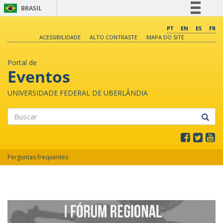
BRASIL
Simplifique!
PT
EN
ES
FR
ACESSIBILIDADE
ALTO CONTRASTE
MAPA DO SITE
Comunica BR
Participe
Portal de
Acesso à informação
Eventos
Legislação
UNIVERSIDADE FEDERAL DE UBERLÂNDIA
Canais
Buscar
Perguntas frequentes