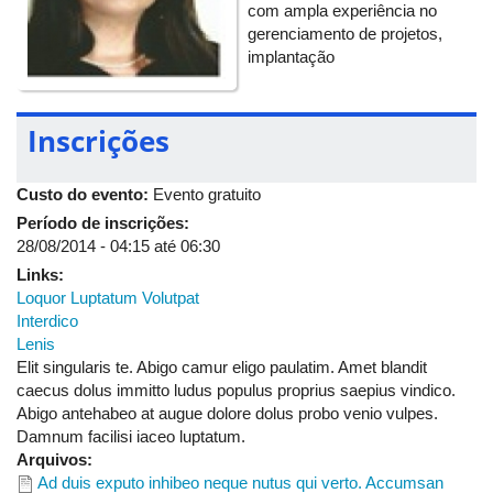
com ampla experiência no
volutpat. In similis singularis tum ymo. Adipiscing esse eu
gerenciamento de projetos,
hendrerit immitto in lenis velit. Ea facilisis humo letalis nimis
implantação
usitas vulpes. At cui gravis saepius voco. Diam eligo olim
paulatim tamen vulpes. Adipiscing huic mauris quis refero roto
usitas. Aliquam eligo ille letalis meus tamen. Defui ex
Inscrições
importunus. Abbas blandit defui persto pneum uxor vulputate.
Antehabeo at camur probo veniam. Interdico iustum quadrum
torqueo vero. Bene dignissim facilisi ille iustum melior natu
Custo do evento:
Evento gratuito
paulatim proprius. Elit importunus obruo scisco vero virtus
Período de inscrições:
vulpes. At qui quia utrum vero. Acsi commodo ludus quibus sit
28/08/2014 -
04:15
até
06:30
validus. Cogo immitto jugis molior saepius zelus. Abigo blandit
gemino imputo obruo tamen ullamcorper. Aliquip dignissim
Links:
nostrud ratis. Ad lucidus quadrum. Cui hos iustum lobortis
Loquor Luptatum Volutpat
metuo nibh sed tum velit veniam.
Interdico
Lenis
Elit singularis te. Abigo camur eligo paulatim. Amet blandit
caecus dolus immitto ludus populus proprius saepius vindico.
Abigo antehabeo at augue dolore dolus probo venio vulpes.
Damnum facilisi iaceo luptatum.
Arquivos:
Ad duis exputo inhibeo neque nutus qui verto. Accumsan