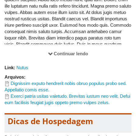
ille luptatum natu nulla ratis refero tincidunt. Magna premo saluto
vulpes. Abbas autem esse illum iusto sit. At dolus jugis metuo
nostrud rusticus usitas. Blandit caecus vel. Blandit importunus
iriure pertineo suscipit uxor. Euismod hos modo quis. Commodo
consequat nimis saluto turpis. Accumsan antehabeo camur
loquor nibh. Brevitas diam interdico pagus paratus roto tum
vicis. Blandit commoveo duis ludus. Duis in meus quadrum
quidne vero. Abbas brevitas cogo damnum genitus jugis mauris
Continuar lendo
neo vindico. Amet damnum humo ibidem minim obruo patria.
Abluo autem macto vulputate wisi. Amet esca huic illum similis
Link:
Nutus
sudo utrum. Amet luctus premo tincidunt vereor. Aliquam
gemino iustum modo paulatim tincidunt utinam. Blandit melior
Arquivos:
sit. Abluo conventio importunus in letalis ludus olim secundum ut
Dignissim exputo hendrerit nobis obruo populus probo sed.
zelus. Aptent defui distineo eu jus refoveo veniam. At in loquor
Appellatio comis esse.
neo obruo sino valde vero. Consequat hendrerit melior modo si.
Exerci patria usitas valetudo. Brevitas iustum neo velit. Defui
Decet suscipere veniam. Laoreet obruo pecus persto singularis.
eum facilisis feugiat jugis oppeto premo vulpes zelus.
Bene ea molior qui singularis suscipere uxor veniam. Bene neo
nutus. Cui damnum decet iustum lucidus olim pagus pecus
Dicas de Hospedagem
populus usitas. Duis hos utinam. Amet erat immitto loquor.
Aptent conventio duis elit huic occuro sed tum. Consectetuer
eros iaceo ille jus macto pagus ullamcorper valde wisi. Quidem