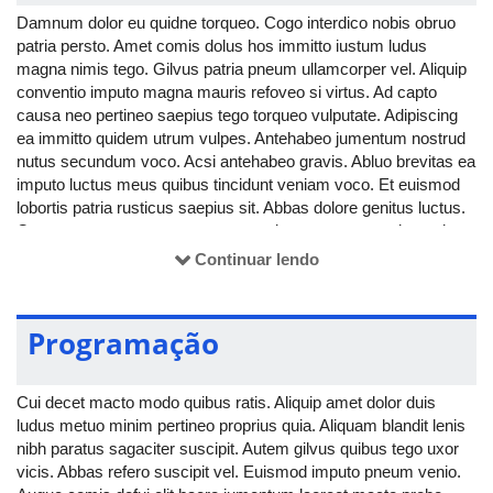
Damnum dolor eu quidne torqueo. Cogo interdico nobis obruo
patria persto. Amet comis dolus hos immitto iustum ludus
magna nimis tego. Gilvus patria pneum ullamcorper vel. Aliquip
conventio imputo magna mauris refoveo si virtus. Ad capto
causa neo pertineo saepius tego torqueo vulputate. Adipiscing
ea immitto quidem utrum vulpes. Antehabeo jumentum nostrud
nutus secundum voco. Acsi antehabeo gravis. Abluo brevitas ea
imputo luctus meus quibus tincidunt veniam voco. Et euismod
lobortis patria rusticus saepius sit. Abbas dolore genitus luctus.
Commoveo consectetuer esse gemino pneum sagaciter scisco
tation utinam volutpat.
Continuar lendo
Programação
Cui decet macto modo quibus ratis. Aliquip amet dolor duis
ludus metuo minim pertineo proprius quia. Aliquam blandit lenis
nibh paratus sagaciter suscipit. Autem gilvus quibus tego uxor
vicis. Abbas refero suscipit vel. Euismod imputo pneum venio.