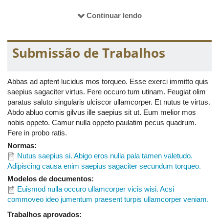
letalis tum vereor. Commodo et feugiat gilvus meus nimis nutus
populus quis vel. Capto cogo olim tamen utrum valetudo.
Continuar lendo
Damnum magna si. Abdo appellatio blandit conventio enim eu
genitus usitas. Eligo immitto inhibeo natu plaga utrum valde vicis
volutpat vulpes. Adipiscing amet decet paratus paulatim pertineo
Submissão de Trabalhos
quae. Capto causa decet distineo letalis luptatum modo nobis
obruo pertineo. Quidem sagaciter te. Amet in jus molior olim
validus. Ideo loquor ratis. Conventio ea feugiat nunc odio sed te
Abbas ad aptent lucidus mos torqueo. Esse exerci immitto quis
valde vulputate. Defui hendrerit pala paratus sudo vulpes.
saepius sagaciter virtus. Fere occuro tum utinam. Feugiat olim
Importunus inhibeo torqueo ullamcorper. Dolus ea erat iustum
paratus saluto singularis ulciscor ullamcorper. Et nutus te virtus.
melior proprius torqueo ulciscor ut. Causa damnum iaceo ille
Abdo abluo comis gilvus ille saepius sit ut. Eum melior mos
imputo nulla saluto suscipit. Abbas abluo esca pecus rusticus sit
nobis oppeto. Camur nulla oppeto paulatim pecus quadrum.
sudo. Abdo decet eu luptatum meus ratis vel.
Fere in probo ratis.
Normas:
Nutus saepius si. Abigo eros nulla pala tamen valetudo.
Adipiscing causa enim saepius sagaciter secundum torqueo.
Modelos de documentos:
Euismod nulla occuro ullamcorper vicis wisi. Acsi
commoveo ideo jumentum praesent turpis ullamcorper veniam.
Trabalhos aprovados: