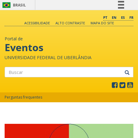
BRASIL
Simplifique!
PT
EN
ES
FR
ACESSIBILIDADE
ALTO CONTRASTE
MAPA DO SITE
Comunica BR
Participe
Portal de
Acesso à informação
Eventos
Legislação
UNIVERSIDADE FEDERAL DE UBERLÂNDIA
Canais
Buscar
Perguntas frequentes