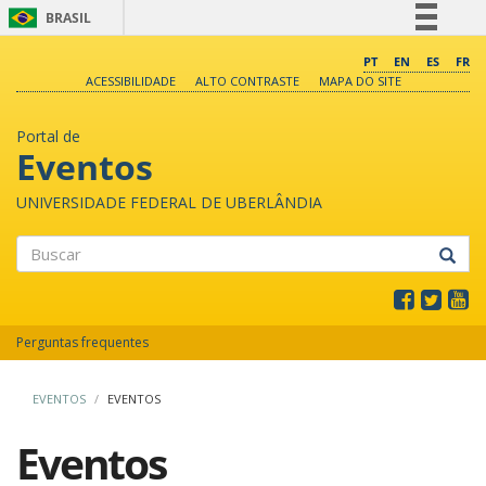
BRASIL
Simplifique!
PT
EN
ES
FR
ACESSIBILIDADE
ALTO CONTRASTE
MAPA DO SITE
Comunica BR
Participe
Portal de
Acesso à informação
Eventos
Legislação
UNIVERSIDADE FEDERAL DE UBERLÂNDIA
Canais
Buscar
Perguntas frequentes
EVENTOS
EVENTOS
Eventos