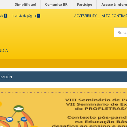
Simplifique!
Comunica BR
Participe
Acesso à infor
ACCESSIBILITY
ALTO CONTRAS
eda
3
Ir al pie de página
4
Buscar
NDIA
IZACIÓN