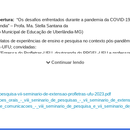
bertura:
“Os desafios enfrentados durante a pandemia da COVID-19 
ndia” – Profa. Ma. Stella Santana da
ho Municipal de Educação de Uberlândia-MG)
latos de experiências de ensino e pesquisa no contexto pós-pandêmi
as-UFU; convidadas:
tos (Egressa do Profletras-UFU, doutoranda do PPGEL-UFU e prof
a (Egressa do Profletras-UFU, professora de LP em Sala de Recurso
Continuar lendo
 promovido pelo Instituto Eda Coutinho, em parceria com a Unesco/ 
nior (Egresso do PET LETRAS-UFU, professor de LP-SEE/MG)
rofa. Dra. Juliana Bertucci Barbosa (UFTM-MG)
-pesquisa-vii-seminario-de-extensao-profletras-ufu-2023.pdf
ação e ensino: propostas didáticas para a educação básica".
s_orais_-_viii_seninario_de_pesquisas_-_vii_seminario_de_extensa
úlio de Souza Valle Neto (Unifesp-SP)
e_comunicacoes_-_viii_seminario_de_pesquisa_e_vii_seminario_de_e
, Escrita Literária e Sala de Aula: repensando práticas de ensino de lit
municação
rramento:
"Profletras-UFU: 10 anos de conquistas e desafios" - Profa