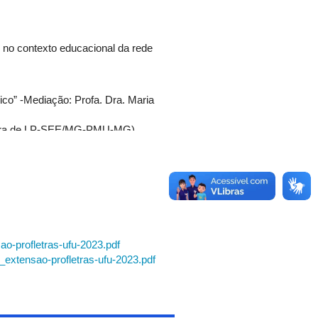
no contexto educacional da rede
co” -Mediação: Profa. Dra. Maria
essora de LP-SEE/MG-PMU-MG)
s de AH/SD da SEE-DF. 1o lugar no
2022)
o-profletras-ufu-2023.pdf
xtensao-profletras-ufu-2023.pdf
eratura"
. Dra. Marlúcia Maria Alves