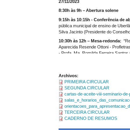
27/11/2023
8:30h às 9h – Abertura solene
9:15h às 10:15h - Conferência de a
pública municipal de ensino de Uberlâ
Silva Jacinto (Presidente do Consel
10:30h às 12h – Mesa-redonda:
“Re
Aparecida Resende Ottoni - Profletr
- Profa. Ma. Romilda Ferreira San
- Profa. Ma. Patrícia da Costa Sous
concurso Prêmio Professor Inovador,
- Professor Gildo Antonio Moura Jú
Archivos:
14h às 16h – minicursos:
PRIMEIRA CIRCULAR
SEGUNDA CIRCULAR
- Língua Portuguesa (30 VAGAS) – P
cartas-de-aceite-viii-seminario-de
Título do minicurso: "Gramática, vari
salas_e_horarios_das_comunicacoe
- Literatura (30 VAGAS) – Prof. Dr. J
orientacoes_para_apresentacao_d
Título do minicurso: "Diário de Leitura
TERCEIRA CIRCULAR
16:30h às 19:30h – sessões de co
CADERNO DE RESUMOS
20h às 21h – Conferência de ence