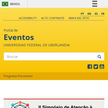
BRASIL
Simplifique!
PT
EN
ES
FR
ACCESSIBILITY
ALTO CONTRASTE
MAPA DEL SITIO
Comunica BR
Participe
Portal de
Acesso à informação
Eventos
Legislação
UNIVERSIDAD FEDERAL DE UBERLANDIA
Canais
Buscar
Preguntas frecuentes