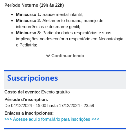
Período Noturno (19h às 22h)
Minicurso 1:
Saúde mental infantil;
Minicurso 2:
Aleitamento humano, manejo de
intercorrências e desmame gentil;
Minicurso 3:
Particularidades respiratórias e suas
implicações no desconforto respiratório em Neonatologia
e Pediatria;
Minicurso 4:
Alimentação infantil: estratégias lúdicas
Continuar lendo
para promover hábitos saudáveis (ministrado por
nutricionista).
19/12/2024 (quinta-feira)
Suscripciones
Período da Manhã
7h às 8h:
Credenciamento;
Costo del evento:
Evento gratuito
8h às 8h30:
Mesa de abertura;
Période d'inscription:
8h30 às 10h:
Mesa-Redonda 1: Cuidado centrado na
De
04/12/2024 - 19:00
hasta
17/12/2024 - 23:59
criança, adolescente e família – atuação interprofissional
Enlaces a inscripciones:
e experiência da família;
>>> Acesse aqui o formulário para inscrições <<<
10h30 às 11h15:
Palestra 1: Introdução alimentar e
alimentação do lactente até 1 ano de idade;