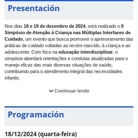
Presentación
Nos dias
18 e 19 de dezembro de 2024
, será realizado o
II
Simpósio de Atenção à Criança nas Múltiplas Interfaces de
Cuidado
, um evento que busca promover o aprimoramento das
práticas de cuidado voltadas ao recém-nascido, à criança e ao
adolescente. Com foco na
educação interdisciplinar
, o
simpósio abordará orientações e condutas atualizadas para o
manejo eficaz das mais diversas situações de saúde,
contribuindo para o atendimento integral das necessidades
infantis.
Promovido pela
Universidade Federal de Uberlândia (UFU)
,
Continuar lendo
em parceria com a
Pró-Reitoria de Extensão e Cultura
(Proexc)
, a
Faculdade de Medicina (Famed)
e a
Liga
Acadêmica de Enfermagem em Neonatologia e Pediatria
Programación
(Laenp)
, o evento reunirá especialistas renomados, palestras
dinâmicas e minicursos interativos. Não perca a oportunidade
de participar desse encontro transformador e enriquecer sua
18/12/2024 (quarta-feira)
prática profissional!