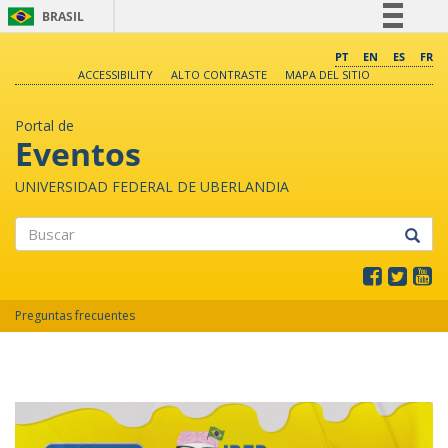
BRASIL
Simplifique!
PT
EN
ES
FR
ACCESSIBILITY
ALTO CONTRASTE
MAPA DEL SITIO
Comunica BR
Participe
Portal de
Acesso à informação
Eventos
Legislação
UNIVERSIDAD FEDERAL DE UBERLANDIA
Canais
Buscar
Preguntas frecuentes