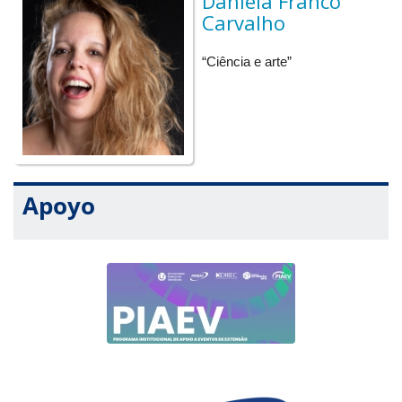
Daniela Franco
água e nutrientes e balanço de radiação do planeta, em
Carvalho
elevadas concentrações, essas partículas suprimem a
formação das chuvas. Portanto, o estudo das suas
características físicas e químicas na atmosfera faz-se
“Ciência e arte”
necessário para identificar suas fontes nestes ambientes. A
identificação das fontes permite a tomada de ações para reduzir
seus impactos.
21h – Bate-papo com os palestrantes
Apoyo
LIBERTAS VENDA & BAR
(R. Helvécio Schiavinato, 35. Bairro Vigilato Pereira)
19h – Abertura
19h30 – “Agrotóxicos: As abelhas pedem socorro”, com
Ana Maria Bonetti