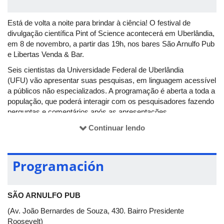
Está de volta a noite para brindar à ciência! O festival de
divulgação científica Pint of Science acontecerá em Uberlândia,
em 8 de novembro, a partir das 19h, nos bares São Arnulfo Pub
e Libertas Venda & Bar.
Seis cientistas da Universidade Federal de Uberlândia
(UFU) vão apresentar suas pesquisas, em linguagem acessível
a públicos não especializados. A programação é aberta a toda a
população, que poderá interagir com os pesquisadores fazendo
perguntas e comentários após as apresentações.
No bar São Arnulfo, Yara Cristina de Paiva Maia explicará como
Continuar lendo
cientistas desvendam mistérios da saúde humana; Edson
Nossol falará sobre os pequeníssimos nanomateriais presentes
em nosso cotidiano; e Samara Carbone responderá o que há
Programación
em comum entre o nosso desodorante e a atmosfera da
Floresta Amazônica.
SÃO ARNULFO PUB
No Libertas, Ana Maria Bonetti abordará a questão dos
agrotóxicos e das abelhas; Paulo Henrique Ribeiro Gabriel
(Av. João Bernardes de Souza, 430. Bairro Presidente
contará se devemos temer os algoritmos; e Daniela Franco
Roosevelt)