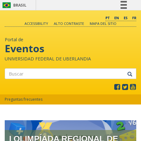
BRASIL
Simplifique!
PT
EN
ES
FR
ACCESSIBILITY
ALTO CONTRASTE
MAPA DEL SITIO
Comunica BR
Participe
Portal de
Acesso à informação
Eventos
Legislação
UNIVERSIDAD FEDERAL DE UBERLANDIA
Canais
Buscar
Preguntas frecuentes
I OLIMPÍADA REGIONAL DE