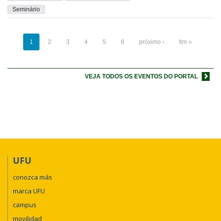
Seminário
1
2
3
4
5
6
próximo ›
fim »
VEJA TODOS OS EVENTOS DO PORTAL
UFU
conozca más
marca UFU
campus
movilidad