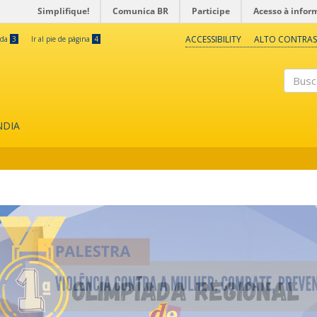
Simplifique!
Comunica BR
Participe
Acesso à infor
ACCESSIBILITY
ALTO CONTRAS
eda
3
Ir al pie de página
4
Buscar
NDIA