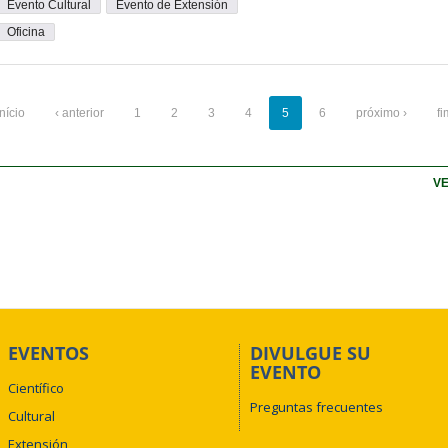
Evento Cultural
Evento de Extensión
Oficina
início
‹ anterior
1
2
3
4
5
6
próximo ›
fi
VE
EVENTOS
DIVULGUE SU
EVENTO
Científico
Preguntas frecuentes
Cultural
Extensión