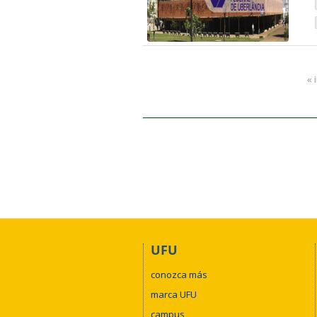
« 
UFU
conozca más
marca UFU
campus