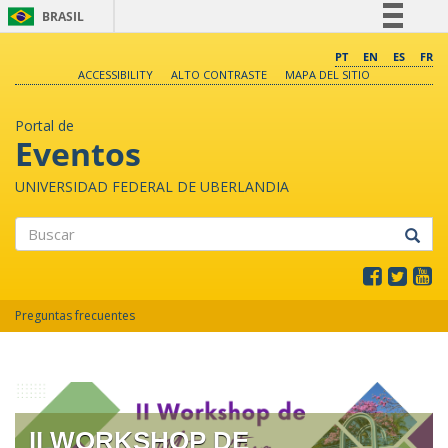
BRASIL
Simplifique!
PT
EN
ES
FR
ACCESSIBILITY
ALTO CONTRASTE
MAPA DEL SITIO
Comunica BR
Participe
Portal de
Acesso à informação
Eventos
Legislação
UNIVERSIDAD FEDERAL DE UBERLANDIA
Canais
Buscar
Preguntas frecuentes
II WORKSHOP DE