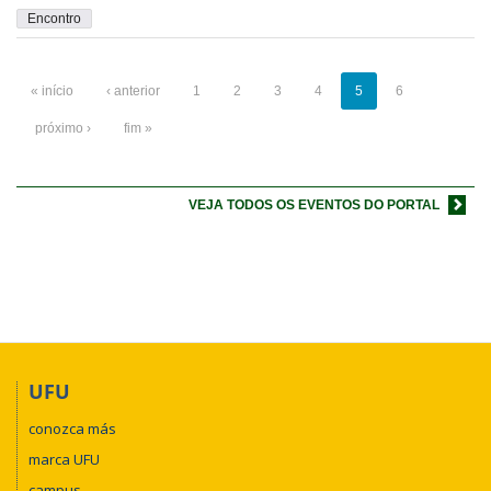
Encontro
« início
‹ anterior
1
2
3
4
5
6
próximo ›
fim »
VEJA TODOS OS EVENTOS DO PORTAL
UFU
conozca más
marca UFU
campus