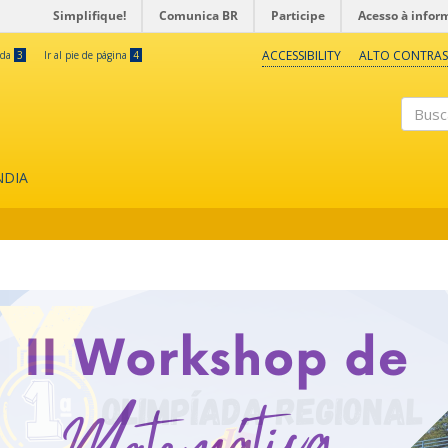
Simplifique!
Comunica BR
Participe
Acesso à infor
ACCESSIBILITY
ALTO CONTRAS
eda
3
Ir al pie de página
4
Buscar
NDIA