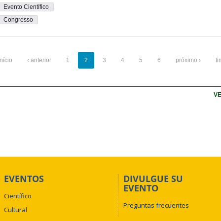
Evento Científico
Congresso
início
‹ anterior
1
2
3
4
5
6
próximo ›
fi
VE
EVENTOS
DIVULGUE SU
EVENTO
Científico
Preguntas frecuentes
Cultural