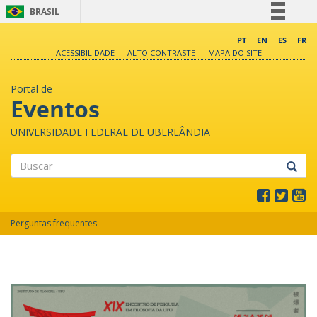
BRASIL
Simplifique!
PT
EN
ES
FR
ACESSIBILIDADE
ALTO CONTRASTE
MAPA DO SITE
Comunica BR
Participe
Portal de
Acesso à informação
Eventos
Legislação
UNIVERSIDADE FEDERAL DE UBERLÂNDIA
Canais
Buscar
Perguntas frequentes