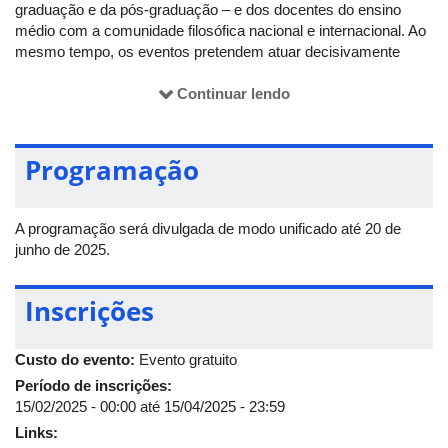
graduação e da pós-graduação – e dos docentes do ensino
médio com a comunidade filosófica nacional e internacional. Ao
mesmo tempo, os eventos pretendem atuar decisivamente
como fonte de incentivo para que os estudantes apresentem
seus trabalhos e adquiram, por esse meio, um pouco da prática
Continuar lendo
da produção de pesquisa especializada. Acentua nossa
satisfação, ao organizá-lo anualmente, o fato de o evento ter se
ampliado e se tornado uma mostra significativa do diversificado
Programação
e consistente trabalho de pesquisa dos estudantes.
Em 2025, o XIX Encontro de Pesquisa em Filosofia da UFU
A programação será divulgada de modo unificado até 20 de
ocorrerá entre os dias 21 e 25 de julho, nos Auditórios dos
junho de 2025.
blocos 50 e 5S do Campus Santa Mônica. O evento terá como
tema de abertura "Os Silêncios sobre Hiroshima e Nagasaki",
com o objetivo de refletir sobre os impactos históricos, éticos,
Inscrições
filosóficos e culturais, em alusão aos 80 anos da destruição
dessas duas cidades. O título evoca o silêncio deixado pelos
desastres nucleares – um silêncio que ecoa até hoje como
Custo do evento:
Evento gratuito
memória, dor e alerta para a humanidade.
Período de inscrições:
15/02/2025 - 00:00
até
15/04/2025 - 23:59
Links: