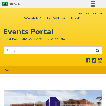
BRASIL
Simplifique!
PT
EN
ES
FR
ACCESSIBILITY
HIGH CONTRAST
SITEMAP
Comunica BR
Participe
Events Portal
Acesso à informação
FEDERAL UNIVERSITY OF UBERLANDIA
Legislação
Canais
Search
FAQ