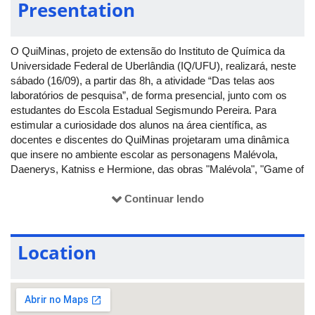
Presentation
O QuiMinas, projeto de extensão do Instituto de Química da
Universidade Federal de Uberlândia (IQ/UFU), realizará, neste
sábado (16/09), a partir das 8h, a atividade “Das telas aos
laboratórios de pesquisa”, de forma presencial, junto com os
estudantes do Escola Estadual Segismundo Pereira. Para
estimular a curiosidade dos alunos na área científica, as
docentes e discentes do QuiMinas projetaram uma dinâmica
que insere no ambiente escolar as personagens Malévola,
Daenerys, Katniss e Hermione, das obras "Malévola", "Game of
Thrones", "Jogos Vorazes" e "Harry Potter", respectivamente.
Continuar lendo
A atividade consiste na divisão dos alunos em quatro equipes
que receberão pistas sobre as personagens e os locais onde
estão escondidas na escola. As equipes deverão encontrar as
Location
personagens e realizar um experimento, instruído, relacionado à
história de cada uma. Quando o experimento for concluído, as
personagens darão quatro charadas científicas para que a
equipe responda. Quando acertarem as charadas, será feita
uma marca com tinta na equipe e o grupo deve seguir para a