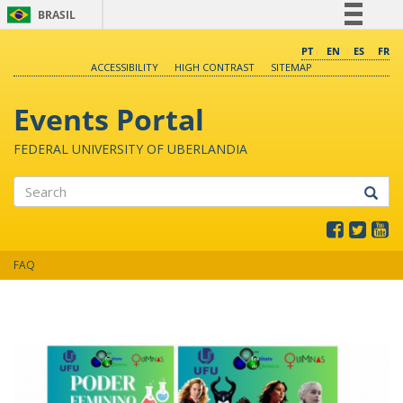
BRASIL
Simplifique!
PT
EN
ES
FR
ACCESSIBILITY
HIGH CONTRAST
SITEMAP
Comunica BR
Participe
Events Portal
Acesso à informação
FEDERAL UNIVERSITY OF UBERLANDIA
Legislação
Canais
Search
FAQ