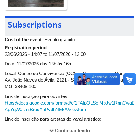
Subscriptions
Cost of the event:
Evento gratuito
Registration period:
23/06/2026 - 14:07
to
11/07/2026 - 12:00
Data: 11/07/2026 das 13h às 16h
Local: Centro de Convivência (CC) no Campus Santa Mônica -
Av. João Naves de Ávila, 2121 - Santa Mônica, Uberlândia -
MG, 38408-100
Link de inscrição para ouvintes:
https://docs.google.com/forms/d/e/1FAIpQLScjMbJw1RnnCwgD
ApYqW0IzntBroqXhPvdhNEkA/viewform
Link de inscrição para artistas do varal artístico:
https://docs.google.com/forms/d/e/1FAIpQLSfyg1C1kCmDkTe4u4
Continuar lendo
vzVHB38yfEojw7qbcs_WwERmBfVEQ/viewform