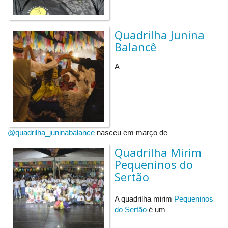
cada um pode expor até 3 obras, podendo ser do tamanho A4,
A3, 10X15CM, entre outros. As obras serão expostas em um
varal utilizando pregadores de madeira e, ao início do evento,
Quadrilha Junina
haverá um momento de divulgação e apreciação delas.
Balancê
A
@quadrilha_juninabalance
nasceu em março de
Quadrilha Mirim
Pequeninos do
Sertão
A quadrilha mirim
Pequeninos
do Sertão
é um