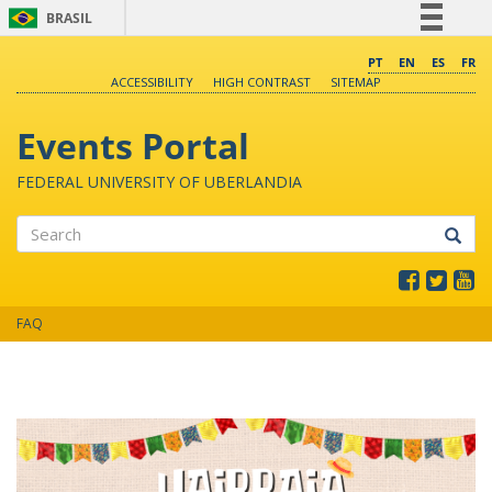
BRASIL
Simplifique!
PT
EN
ES
FR
ACCESSIBILITY
HIGH CONTRAST
SITEMAP
Comunica BR
Participe
Events Portal
Acesso à informação
FEDERAL UNIVERSITY OF UBERLANDIA
Legislação
Canais
Search
FAQ