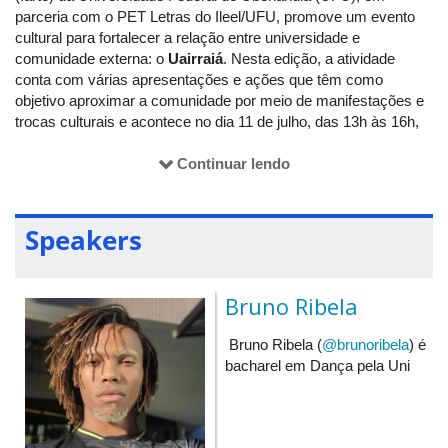
parceria com o PET Letras do Ileel/UFU, promove um evento
cultural para fortalecer a relação entre universidade e
comunidade externa: o
Uairraiá
. Nesta edição, a atividade
conta com várias apresentações e ações que têm como
objetivo aproximar a comunidade por meio de manifestações e
trocas culturais e acontece no dia 11 de julho, das 13h às 16h,
no Centro de Convivência (CC) do Campus Santa Mônica.
Continuar lendo
O Uairraiá conta com o apoio da Pró-Reitoria de Extensão e
Cultura (Proexc), por meio da Diretoria de Extensão (Direc), e
com recursos do edital do Programa Institucional de Apoio a
Speakers
Eventos (PIAEV).
O que vai acontecer no evento?
Bruno Ribela
Aula gratuita de forró pé de serra com Bruno Ribela;
Bruno Ribela (
@brunoribela
) é
Apresentações de quadrilhas juninas de Uberlândia:
bacharel em Dança pela Uni
Pequeninos do Sertão e Junina Balancê;
Feirinha com venda de artes e comidas típicas;
Correio elegante.
O Uairraiá também conta com um varal artístico físico em que