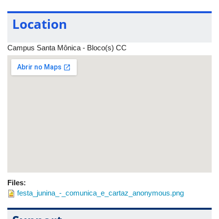
O evento é gratuito, aberto a toda a comunidade interna e
também à comunidade externa. Haverá emissão de
Location
certificados.
Campus Santa Mônica - Bloco(s) CC
Files:
festa_junina_-_comunica_e_cartaz_anonymous.png