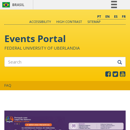
BRASIL
Simplifique!
PT
EN
ES
FR
ACCESSIBILITY
HIGH CONTRAST
SITEMAP
Comunica BR
Participe
Events Portal
Acesso à informação
FEDERAL UNIVERSITY OF UBERLANDIA
Legislação
Canais
Search
FAQ