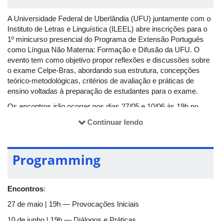
A Universidade Federal de Uberlândia (UFU) juntamente com o
Instituto de Letras e Linguística (ILEEL) abre inscrições para o
1º minicurso presencial do Programa de Extensão Português
como Língua Não Materna: Formação e Difusão da UFU. O
evento tem como objetivo propor reflexões e discussões sobre
o exame Celpe-Bras, abordando sua estrutura, concepções
teórico-metodológicas, critérios de avaliação e práticas de
ensino voltadas à preparação de estudantes para o exame.
Os encontros irão ocorrer nos dias 27/05 e 10/06 às 19h no
Bloco 1U, sala 209 do Campus Santa Mônica com mediação
Continuar lendo
das professoras doutoras Lígia Soares Sene e Adriana Célia
Alves.
As inscrições podem ser feitas entre os dias 15 à 25 de maio
Programming
através do
formulário de inscrição
. Será emitido certificado de
participação.
Encontros
:
27 de maio | 19h — Provocações Iniciais
10 de junho | 19h — Diálogos e Práticas