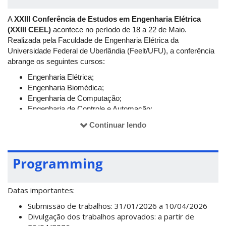
A
XXIII Conferência de Estudos em Engenharia Elétrica
(XXIII CEEL)
acontece no período de 18 a 22 de Maio.
Realizada pela Faculdade de Engenharia Elétrica da
Universidade Federal de Uberlândia (Feelt/UFU), a conferência
abrange os seguintes cursos:
Engenharia Elétrica;
Engenharia Biomédica;
Engenharia de Computação;
Engenharia de Controle e Automação;
Engenharia Eletrônica e de Telecomunicações.
Continuar lendo
O evento consiste na apresentação de trabalhos científicos
referentes aos cursos citados e áreas afins, tanto por parte de
estudantes de graduação, quanto de pós-graduação, vinculados
Programming
à UFU ou a outras universidades.
Site do evento:
https://ceel2026.sciencesconf.org
Datas importantes:
Submissão de trabalhos: 31/01/2026 a 10/04/2026
Divulgação dos trabalhos aprovados: a partir de