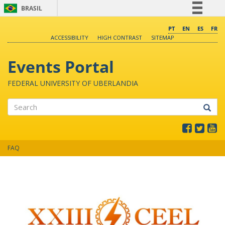
BRASIL
Simplifique!
PT
EN
ES
FR
ACCESSIBILITY
HIGH CONTRAST
SITEMAP
Comunica BR
Participe
Events Portal
Acesso à informação
FEDERAL UNIVERSITY OF UBERLANDIA
Legislação
Canais
Search
FAQ