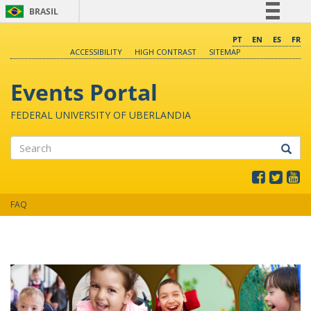
BRASIL
Simplifique!
PT
EN
ES
FR
ACCESSIBILITY
HIGH CONTRAST
SITEMAP
Comunica BR
Participe
Events Portal
Acesso à informação
FEDERAL UNIVERSITY OF UBERLANDIA
Legislação
Canais
Search
FAQ