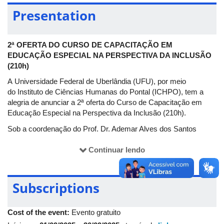
Presentation
2ª OFERTA DO CURSO DE CAPACITAÇÃO EM
EDUCAÇÃO ESPECIAL NA PERSPECTIVA DA INCLUSÃO
(210h)
A Universidade Federal de Uberlândia (UFU), por meio
do Instituto de Ciências Humanas do Pontal (ICHPO), tem a
alegria de anunciar a 2ª oferta do Curso de Capacitação em
Educação Especial na Perspectiva da Inclusão (210h).
Sob a coordenação do Prof. Dr. Ademar Alves dos Santos
(ICHPO/UFU), esta nova versão foi
cuidadosamente reformulada e ampliada, garantindo uma
Continuar lendo
formação de qualidade, com tempo adequado para estudo e
aprofundamento.
Subscriptions
O curso nasce como resposta a uma demanda urgente: a
preparação de professores para atuarem no Atendimento
Educacional Especializado (AEE) e no fortalecimento
Cost of the event:
Evento gratuito
da Educação Inclusiva em nossas escolas. Mais do que um