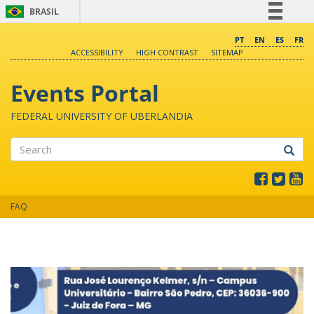
BRASIL
Simplifique!
PT
EN
ES
FR
ACCESSIBILITY
HIGH CONTRAST
SITEMAP
Comunica BR
Participe
Events Portal
Acesso à informação
FEDERAL UNIVERSITY OF UBERLANDIA
Legislação
Canais
Search
FAQ