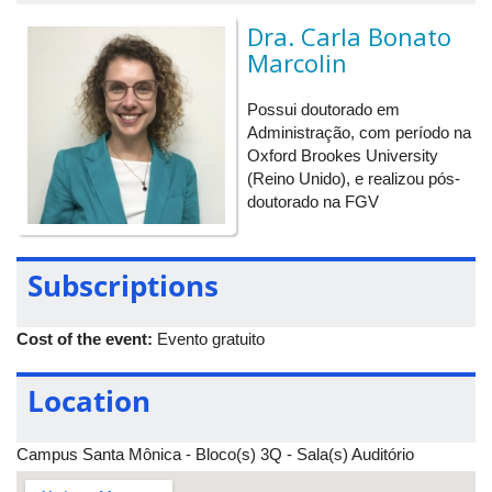
de informações na era digital. O encontro aborda temas como:
Dra. Carla Bonato
Transformação digital, Inteligência artificial, Habilidades
Marcolin
essenciais para os profissionais da nova era digital e Gestão e
otimização de tecnologias para eficiência operacional.
Possui doutorado em
Para fica a par da programação e outras informações sobre o
Administração, com período na
Encontro de Gestão e Negócios, acesse
a página oficial do
Oxford Brookes University
evento
.
(Reino Unido), e realizou pós-
doutorado na FGV
Subscriptions
Cost of the event:
Evento gratuito
Location
Campus Santa Mônica - Bloco(s) 3Q - Sala(s) Auditório