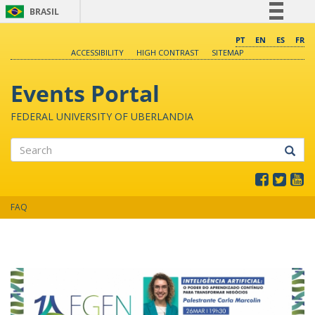
BRASIL
Simplifique!
PT
EN
ES
FR
ACCESSIBILITY
HIGH CONTRAST
SITEMAP
Comunica BR
Participe
Events Portal
Acesso à informação
FEDERAL UNIVERSITY OF UBERLANDIA
Legislação
Canais
Search
FAQ