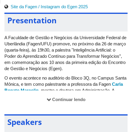
Site da Fagen /
Instagram do Egen 2025
Presentation
A Faculdade de Gestão e Negócios da Universidade Federal de
Uberlândia (Fagen/UFU) promove, no próximo dia 26 de março
(quarta-feira), às 19h30, a palestra "Inteligência Artificial: o
Poder do Aprendizado Contínuo para Transformar Negócios”,
em comemoração aos 10 anos da primeira edição do Encontro
de Gestão e Negócios (Egen).
O evento acontece no auditório do Bloco 3Q, no Campus Santa
Mônica, e tem como palestrante a professora da Fagen
Carla
Bonato Marcolin
, mestre e doutora em Administração. A
palestra é totalmente gratuita e não há a necessidade de
Continuar lendo
inscrição. Ao final, serão emitidos certificados pelo Sistema de
Informação de Extensão e Cultura (Siex/UFU).
O Egen é um evento bianual, que reúne especialistas,
Speakers
acadêmicos e profissionais de diversas áreas para criar
network
e discutir as últimas tendências e desafios da gestão