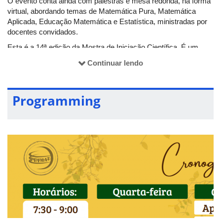
O evento conta ainda com palestras e mesa redonda, na forma
virtual, abordando temas de Matemática Pura, Matemática
Aplicada, Educação Matemática e Estatística, ministradas por
docentes convidados.
Esta é a 14ª edição da Mostra de Iniciação Científica. É um
evento organizado pelos integrantes do PET Matemática da
Continuar lendo
UFU Campus Santa Mônica, com apoio da Coordenação do
Curso de Matemática e de docentes do IME/UFU.
Programming