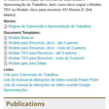
Apresentação de Trabalhos, bem como deve seguir o Modelo
Lorena Bezerra de Almeida
TEX ou Modelo .docx para resumos XIV Mostra IC (link
Robert Vieira de Araújo
abaixo).
Thamires Sartori Pereira
Norms:
Regras de Submissão e Apresentação de Trabalhos
Theo Marques Rodrigues Teófilo
Document Templates:
Modelo Beamer
Modelo para Resumos .docx - até 3 autores
TUTOR
Modelo para Resumos .docx - mais de 3 autores
Prof. Marcus Augusto Bronzi
Modelo TEX para Resumos - até 3 autores
Modelo TEX para Resumos - mais de 3 autores
Modelo pptx para Slides
COMITÊ CIENTÍFICO
Links:
Josuel Kruppa Rogenski
(Matemática Aplicada)
Link para Submissão de Trabalhos
Link do manual de alterações de slides usando Power Point
Sarah Faria Monteiro Mazzini Costa
(Matemática Pura)
Link do manual de alterações de slides usando Google
Douglas Marin
(Educação Matemática)
Apresentações
Patrícia Viana da Silva
(Estatística)
Publications