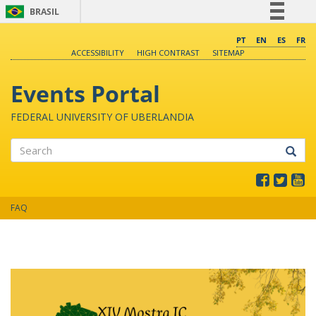
BRASIL
Simplifique!
PT
EN
ES
FR
ACCESSIBILITY
HIGH CONTRAST
SITEMAP
Comunica BR
Participe
Events Portal
Acesso à informação
FEDERAL UNIVERSITY OF UBERLANDIA
Legislação
Canais
Search
FAQ