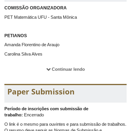
COMISSÃO ORGANIZADORA
PET Matemática UFU - Santa Mônica
PETIANOS
Amanda Florentino de Araujo
Carolina Silva Alves
Elmira Rosa Silva de Melo
Continuar lendo
Enrique Barbosa Oliveira
Gabriel Melo Gomes Pereira
Paper Submission
Gabriela Alonso Pereira Badglian
Gustavo Zago Barbosa
Período de inscrições com submissão de
Inaya Faria Nomura
trabalho:
Encerrado
Joangelo Marins Alves
O link é o mesmo para ouvintes e para submissão de trabalhos.
Kaic Porfírio Almeida
O resumo deve seguir as Normas de Submissão e