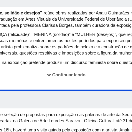
e, solidão e desejos”
reúne obras realizadas por Analu Guimarães n
Graduação em Artes Visuais da Universidade Federal de Uberlândia 
entada pela professora Clarissa Borges, também curadora da exposi
ÇA (felicidade)", "MENINA (solidão)" e "MULHER (desejos)", que re
o suas memórias e enfrentamentos nestes períodos para expor seu 
artista problematiza sobre os padrões de beleza e a construção de
versais, questões restritivas e imposições sobre a figura da mulher
 na exposição pretende produzir um discurso feminista sobre questõ
 espaços de reflexão e socialização sobre implicações sociais e pol
so, são obras em que a artista fala sobre a vida de mulheres gordas
Continuar lendo
urgência de se pensar sobre esses lugares de exclusão e invisibilida
de seleção de propostas para exposição nas galerias de arte da Secr
 cartaz na Galeria de Arte Lourdes Saraiva - Oficina Cultural, até 31
s 16h, haverá uma visita guiada pela exposição com a artista, Anal