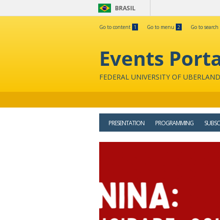
BRASIL
Go to content
1
Go to menu
2
Go to search
Events Porta
FEDERAL UNIVERSITY OF UBERLAND
PRESENTATION
PROGRAMMING
SUBSC