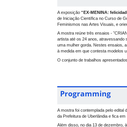
A exposição
“EX-MENINA: felicidad
de Iniciação Científica no Curso de 
Feminismos nas Artes Visuais, e ori
A mostra reúne três ensaios - "CRIAN
artista até os 24 anos, atravessand
uma mulher gorda. Nestes ensaios, a 
à medida em que contesta modelos uni
O conjunto de trabalhos apresentados
construção de identidade, promovendo
infância até a vida adulta. Além dis
dietas e emagrecimento, revelando a 
Programming
A mostra foi contemplada pelo edital 
da Prefeitura de Uberlândia e fica em
Além disso, no dia 13 de dezembro, à