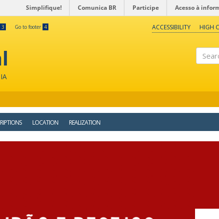
Simplifique!
Comunica BR
Participe
Acesso à infor
ACCESSIBILITY
HIGH 
3
Go to footer
4
l
Search
IA
RIPTIONS
LOCATION
REALIZATION