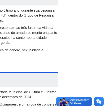
o último ano, durante sua pesquisa
(UFU), dentro do Grupo de Pesquisa
ção.
presentam as três fases da vida da
processo de amadurecimento enquanto
 desejos na contemporaneidade,
 gorda.
es de gênero, sexualidade e
íticas que afetam as mulheres, da
 para além de assuntos comuns como
de.
etaria Municipal de Cultura e Turismo
 de dezembro de 2024.
u Guimarães, e uma roda de conversa