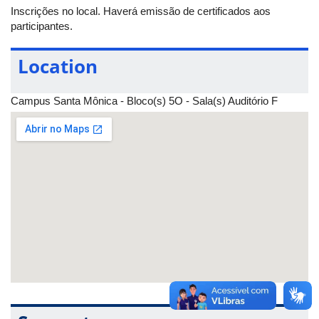
surdocego, já que a necessidade de cada um é dependente de
Inscrições no local. Haverá emissão de certificados aos
sua condição. Os palestrantes do evento serão o Prof. José
participantes.
Carlos de Oliveira, que é surdocego, e a Profª. Giselly Tiago
Ribeiro Amado. Será servido um
coffee-break
.
Location
Campus Santa Mônica - Bloco(s) 5O - Sala(s) Auditório F