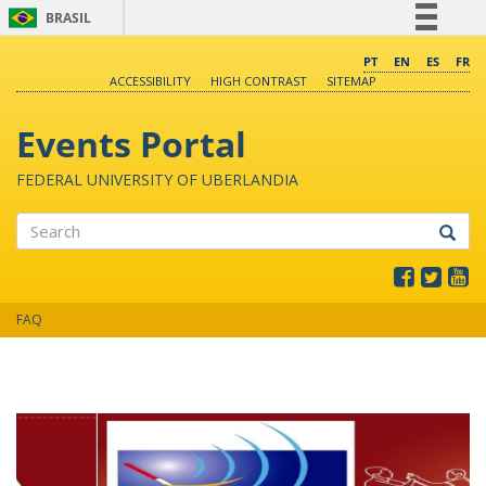
BRASIL
Simplifique!
PT
EN
ES
FR
ACCESSIBILITY
HIGH CONTRAST
SITEMAP
Comunica BR
Participe
Events Portal
Acesso à informação
FEDERAL UNIVERSITY OF UBERLANDIA
Legislação
Canais
Search
FAQ