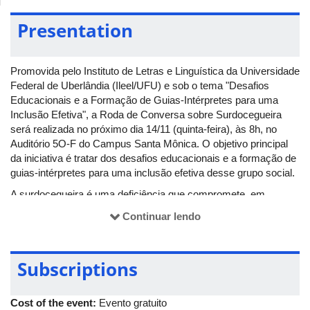
Presentation
Promovida pelo Instituto de Letras e Linguística da Universidade
Federal de Uberlândia (Ileel/UFU) e sob o tema "Desafios
Educacionais e a Formação de Guias-Intérpretes para uma
Inclusão Efetiva", a Roda de Conversa sobre Surdocegueira
será realizada no próximo dia 14/11 (quinta-feira), às 8h, no
Auditório 5O-F do Campus Santa Mônica. O objetivo principal
da iniciativa é tratar dos desafios educacionais e a formação de
guias-intérpretes para uma inclusão efetiva desse grupo social.
A surdocegueira é uma deficiência que compromete, em
diversos graus diferentes, os sentidos da visão e da audição. A
Continuar lendo
privação desses dois canais de comunicação afeta o
desenvolvimento da linguagem, mobilidade, autonomia, dentre
outras. Apesar disso, a surdocegueira é um espectro, já que os
Subscriptions
indivíduos podem apresentar visão e/ou audição residual.
Outro aspecto a ser discutido também é a questão do guia-
Cost of the event:
Evento gratuito
intérprete. Existem diferentes modelos de comunicação para o