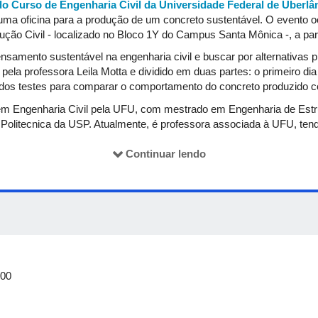
o Curso de Engenharia Civil da Universidade Federal de Uberlâ
a oficina para a produção de um concreto sustentável. O evento oc
ução Civil - localizado no Bloco 1Y do Campus Santa Mônica -, a part
pensamento sustentável na engenharia civil e buscar por alternativas 
pela professora Leila Motta e dividido em duas partes: o primeiro di
zados testes para comparar o comportamento do concreto produzido 
 em Engenharia Civil pela UFU, com mestrado em Engenharia de Estr
Politecnica da USP. Atualmente, é professora associada à UFU, ten
onentes de construção, atuando principalmente no uso de fibras veg
 e utilização de residuos para a produção de materiais de construçã
Continuar lendo
:00