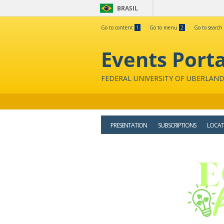
BRASIL
Go to content
1
Go to menu
2
Go to search
Events Porta
FEDERAL UNIVERSITY OF UBERLAND
PRESENTATION
SUBSCRIPTIONS
LOCAT