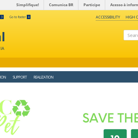
Simplifique!
Comunica BR
Participe
Acesso à infor
ACCESSIBILITY
HIGH 
3
Go to footer
4
l
Search
IA
ION
SUPPORT
REALIZATION