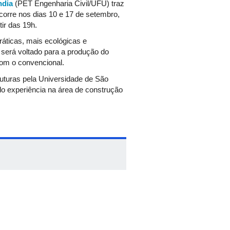
ndia
(PET Engenharia Civil/UFU) traz
orre nos dias 10 e 17 de setembro,
ir das 19h.
práticas, mais ecológicas e
a será voltado para a produção do
com o convencional.
uturas pela Universidade de São
do experiência na área de construção
etais para reforço em
o novos e/ou modificados.