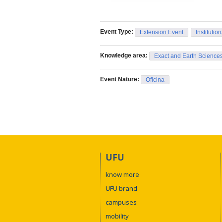
Event Type:
Extension Event
Institutio
Knowledge area:
Exact and Earth Science
Event Nature:
Oficina
UFU
know more
UFU brand
campuses
mobility