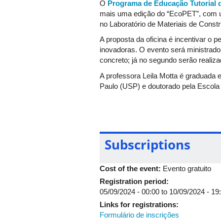
O
Programa de Educação Tutorial d
mais uma edição do “EcoPET”, com um
no Laboratório de Materiais de Constr
A proposta da oficina é incentivar o 
inovadoras. O evento será ministrado 
concreto; já no segundo serão reali
A professora Leila Motta é graduada
Paulo (USP) e doutorado pela Escola 
civil com ênfase em materiais e comp
compósitos cimentícios e poliméricos
Subscriptions
Cost of the event:
Evento gratuito
Registration period:
05/09/2024 - 00:00
to
10/09/2024 - 19
Links for registrations:
Formulário de inscrições