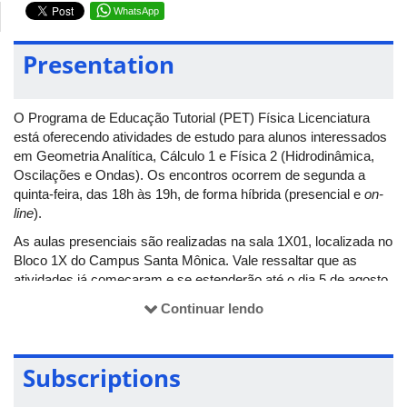
WhatsApp
Presentation
O Programa de Educação Tutorial (PET) Física Licenciatura
está oferecendo atividades de estudo para alunos interessados
em Geometria Analítica, Cálculo 1 e Física 2 (Hidrodinâmica,
Oscilações e Ondas). Os encontros ocorrem de segunda a
quinta-feira, das 18h às 19h, de forma híbrida (presencial e
on-
line
).
As aulas presenciais são realizadas na sala 1X01, localizada no
Bloco 1X do Campus Santa Mônica. Vale ressaltar que as
atividades já começaram e se estenderão até o dia 5 de agosto,
quando o semestre letivo será retomado. Os links para as aulas
Continuar lendo
remotas podem ser encontrados nos grupos de WhatsApp de
cada disciplina:
Geometria Analítica -
Subscriptions
https://chat.whatsapp.com/BRjrURiUCkjIM42FFiqtda
;
Cálculo 1 -