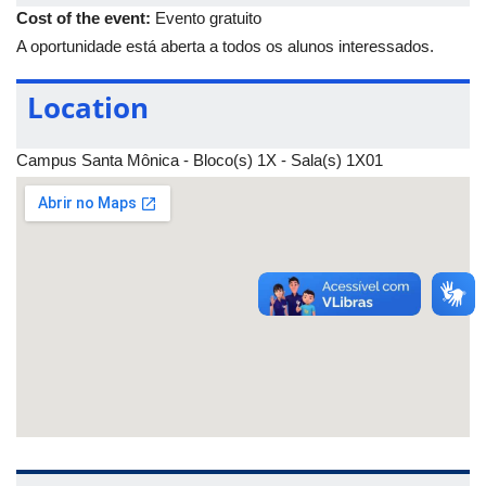
Cost of the event:
Evento gratuito
https://chat.whatsapp.com/FktJT6xvDBd0uHdm0tIxeH
;
Física 2 -
A oportunidade está aberta a todos os alunos interessados.
https://chat.whatsapp.com/LSeIWX0GqSTDKpbuESHlyA.
Location
Para mais informações, acesse o
perfil do PET no Instagram
.
Campus Santa Mônica - Bloco(s) 1X - Sala(s) 1X01