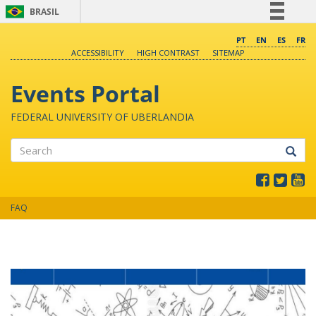
BRASIL
Simplifique!
PT
EN
ES
FR
ACCESSIBILITY
HIGH CONTRAST
SITEMAP
Comunica BR
Participe
Events Portal
Acesso à informação
FEDERAL UNIVERSITY OF UBERLANDIA
Legislação
Canais
Search
FAQ